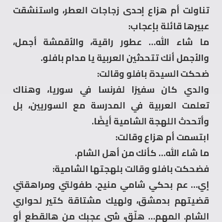
تناولت أم هزاع إحدى زجاجات العطر، واستنشقت
عبيرها قائلة بإعجاب:
ما شاء الله… عطور راقية، والأقمشة أجمل،
والأجمل أنك تتحدثين العربية يا مدام بافلو.
ضحكت السيدة بافلو وقالت:
والدي كان سفيرًا لفرنسا في سوريا، وهناك
تعلمت العربية في المدرسة مع السوريين، بل
وأتحدث اللهجة الشامية أيضًا.
ابتسمت أم هزاع وقالت:
ما شاء الله… كأنك من أهل الشام.
فضحكت بافلو وقالت بلهجتها الشامية:
إي… عم بحكي شامي منيح. طفولتي ومراهقتي
قضيتهم بدمشق، ولهيك مشتاقة كتير لحواري
الشام. المهم… هلّق، شي عجبِك من هالقطع أو