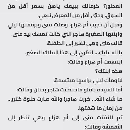
العطور؟ كرمالك ببيعِك ياهن بسعر أقل من
السوق، وحتى أقل من المعرض تبعي.
وقبل أن تجيب أم هزاع، وصلت منى وبرفقتها ليلي
وابنتها الصغيرة هاجر التي كانت تمسك بيد منى.
قالت منى وهي تشير إلى الطفلة:
بالله عليكِ… انظري إلى هذا الملاك الصغير.
ابتسمت أم هزاع وقالت:
هذه ابنتك؟
فأومأت ليلي برأسها مبتسمة.
أما السيدة بافلو فاحتضنت هاجر بحنان وقالت:
ما شاء الله… كبرت هاجر! والله صارت حلوة كتير…
من زمان ما شفتها.
ثم التفتت منى إلى أم هزاع وهي تنظر إلى
الأقمشة وقالت: