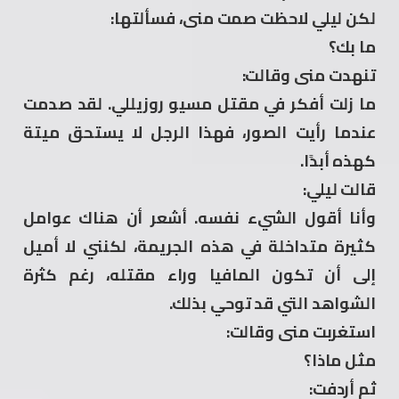
لكن ليلي لاحظت صمت منى، فسألتها:
ما بك؟
تنهدت منى وقالت:
ما زلت أفكر في مقتل مسيو روزيللي. لقد صدمت
عندما رأيت الصور، فهذا الرجل لا يستحق ميتة
كهذه أبدًا.
قالت ليلي:
وأنا أقول الشيء نفسه. أشعر أن هناك عوامل
كثيرة متداخلة في هذه الجريمة، لكنني لا أميل
إلى أن تكون المافيا وراء مقتله، رغم كثرة
الشواهد التي قد توحي بذلك.
استغربت منى وقالت:
مثل ماذا؟
ثم أردفت: