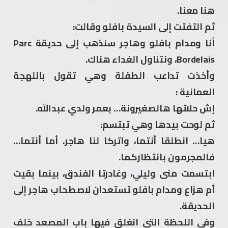
هنا معنا.
ثم التفتت إلى السيدة بافلو وقالت:
أنا ومدام بافلو وهاجر سنذهب إلى حديقة Parc
Bordelais، ونتناول الغداء هناك.
وأخذت تداعب الطفلة وهي تقول باللهجة
العمانية :
إش حلاتها هالصغيرونة… بعمر ولدي عبدالله.
ثم لوحت بيدها وهي تبتسم:
هيا… انطلقا أنتما، واتركا لنا هاجر. أما أنتما…
فالمجرمون بانتظاركما.
ابتسمت منى وليلي، وغادرتا الفندق، بينما بقيت
أم هزاع ومدام بافلو تستعدان لاصطحاب هاجر إلى
الحديقة.
وفي اللحظة التي انغلق فيها باب المصعد خلف