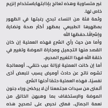
غير متساوية وهذه تعالج بإذابتهاباستخدام إنزيم
خاص لها.
وثمة فئة من النساء تبدي رغبتها في الظهور
بمظهرها الطبيعي بمظهر أكثر صحة ونضارة
وإشراقََا..حفظها الله
وأما من حيث رأي الشرع فهذه العملية إن كان
القصد منها التجميل ومجاراة الموضة وتغيير في
خلقة الله فهذا التغيير المحرم..
أما إن كانت العملية لإزالة عيب خلقي.. أومعالجة
تشوه ناتج عن حادث أومرض يسبب للبعض أذى
نفسيََا.. فهذه العملية حتمََا أحلها الشرع.
أتمنى من سيدات مجتمعنا أن لا يركضن وراء جنون
الموضة والإستخفاف بما وهبهن الخالق من
نعمة الجمال.. فمتى نحرص على تصحيح هذه