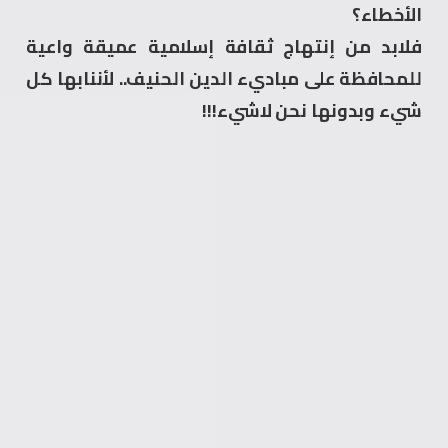
الأخطاء؟
فلابد من إنتهاج ثقافة إسلامية عميقة واعية
للمحافظة على مباديء الدين الحنيف.. لأننابها كل
شيء وبدونها نحن لاشيء!!!