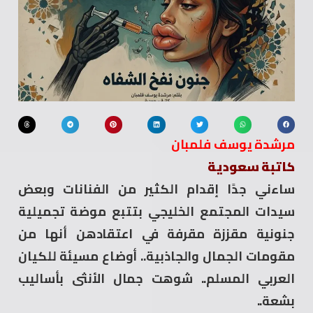
مرشدة يوسف فلمبان
كاتبة سعودية
ساءني جدََا إقدام الكثير من الفنانات وبعض
سيدات المجتمع الخليجي بتتبع موضة تجميلية
جنونية مقززة مقرفة في اعتقادهن أنها من
مقومات الجمال والجاذبية.. أوضاع مسيئة للكيان
العربي المسلم.. شوهت جمال الأنثى بأساليب
بشعة..