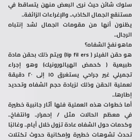
سلوك شائن حيث نرى البعض منهن يتساقط في
مستنقع الجمال الكاذب.. والإغراءات الزائفة..
يظنون أنها من مقومات الجمال لشد إنتباه
الرجال..
ماهو نفخ الشفاه؟
هو حقن الفيلر ( lip fil ers) ويتم ذلك بحقن مادة
طبيعية ( كحمض الهيالورونيك) وهو إجراء
تجميلي غير جراحي يستغرق ١٥ إلى ٢٠ دقيقة
لعملية الحقن وذلك لزيادة حجم الشفاه وتحديد
إطارها..
أما خطوات هذه العملية فلها آثار جانبية خطيرة
في معظم الحالات مثل / إحمرار.. وانتفاخ..
وكدمات حول الشفاه عادة تزول خلال أيام.. وغالبََا
تحدث تشوهات خطيرة وإمكانية حدوث تكتلات