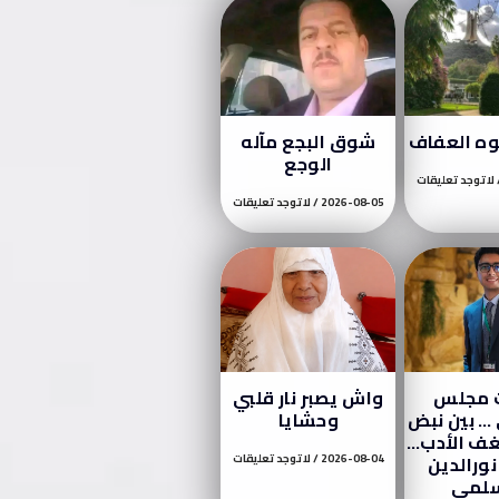
وه العفاف
شوق البجع مآله
الوجع
لا توجد تعليقات
2026-08-05
لا توجد تعليقات
ت مجلس
واش يصبر نار قلبي
… بين نبض
وحشايا
ف الأدب…
نورالدين
2026-08-04
لا توجد تعليقات
سلمي