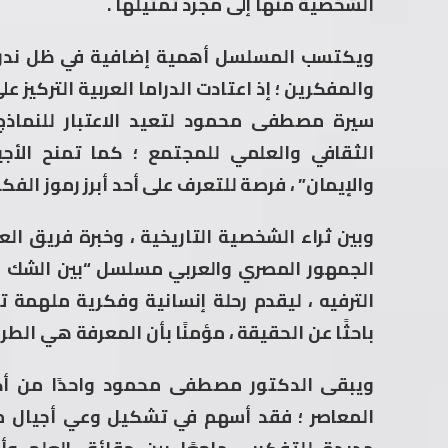
الشخصية منها إلى مجرد تمثيلها .
ويكتسب المسلسل أهمية إضافية في ظل ندرة ال
والمفكرين ؛ إذ اعتادت الدراما العربية التركيز ع
سيرة مصطفى محمود لتعيد الاعتبار للنماذ
الثقافي والعلمي للمجتمع ؛ كما تمنح الأجيا
والإيمان” ، فرصة للتعرف على أحد أبرز رموز الفكر
وبين ثراء الشخصية التاريخية ، وخبرة فريق الع
الجمهور المصري والعربي مسلسل “بين الشك وال
الترفيه ، ليقدم رحلة إنسانية وفكرية ملهمة ت
باحثًا عن الحقيقة ، مؤمنًا بأن المعرفة هي الط
ويبقى الدكتور مصطفى محمود واحدًا من أكثر 
المعاصر ؛ فقد أسهم في تشكيل وعي أجيال متع