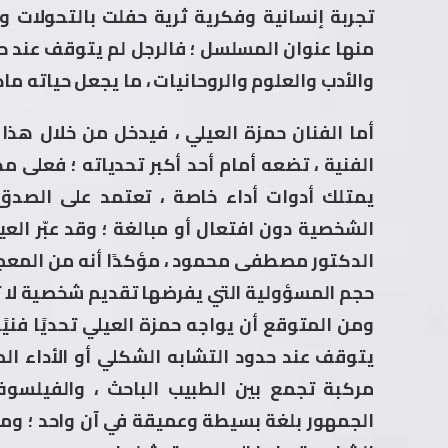
تجربة إنسانية وفكرية ثرية حفلت بالتحولات وا
منها عنوان المسلسل ؛ فالرجل لم يتوقف عند ح
والأدب والعلوم والروحانيات ، ما يجعل حياته ماد
أما الفنان حمزة العيلي ، فيدخل من خلال ه
الفنية ، تضعه أمام أحد أكبر تحدياته ؛ فعل
يمتلك أدوات أداء خاصة ، تعتمد على الصدق 
الشخصية دون افتعال أو مبالغة ؛ وقد عبّر الع
الدكتور مصطفى محمود ، مؤكدًا أنه من المعجبي
حجم المسؤولية التي يفرضها تقديم شخصية لا تزا
ومن المتوقع أن يواجه حمزة العيلي تحديًا فنيً
يتوقف عند حدود التشابه الشكلي أو الأداء ال
مركبة تجمع بين الطبيب الباحث ، والفيلسوف
الجمهور بلغة بسيطة وعميقة في آن واحد ؛ ومن 