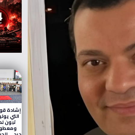
إشادة قوي
التي يولي
تبون ل
ومعطوب
جرحى الج