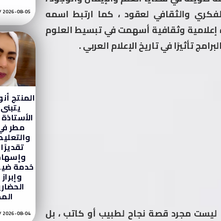
لفكري والثقافي لعقود ، كما ارتبط اسمه
2026-08-05
ة إعلامية وثقافية أسهمت في تبسيط العلوم
امج تأثيرًا في تاريخ الإعلام العربي .
المنتج أن
يتبنى
الأستاذة 
مطر في 
والتعليم
تقديرًا
وإسهام
خدمة ضيو
وإبراز 
الحضار
الم
يست مجرد قصة نجاح لطبيب أو كاتب ، بل
2026-08-04