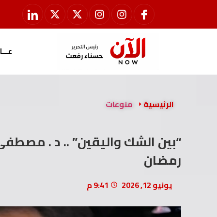
عـــا
الرئيسية
منوعات
“بين الشك واليقين” .. د . مصطف
رمضان
يونيو 12, 2026
9:41 م