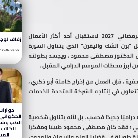
حيث تستعد الدراما المصرية في الموسم الرمضاني 2027 لاستقبال أحد أكثر الأعمال
زفاف لوج
 “بين الشك واليقين” الذي يتناول السيرة
2026-08-05
احل الدكتور مصطفى محمود ، ويجسد بطولته
من أبرز محطات الموسم الدرامي المقبل .
فية ، فإن العمل من إخراج كاملة أبو ذكري ،
تعاون في إنتاجه الشركة المتحدة للخدمات
حوارا
الحكواتي 
دراميًا جديدًا فحسب ، بل لأنه يتناول شخصية
الطب وشغ
بي ؛ فقد كان مصطفى محمود طبيبًا ومفكرًا
الكاتب 
الم
طويلة في قضايا العلم والإيمان والوجود ،