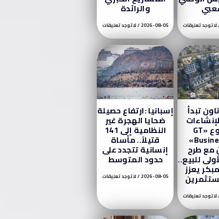
عبي
والرائدة
لا توجد تعليقات
2026-08-05
لا توجد تعليقات
اون تبدأ
إسبانيا :ارتفاع حصيلة
لإنشاءات
ضحايا الهجرة غير
بمشروع «GT
النظامية إلى 141
Business City»
قتيلاً.. مأساة
ن مع طرح
إنسانية تتجدد على
ولى للبيع..
حدود المتوسط
بكر يعزز
ستثمرين
2026-08-05
لا توجد تعليقات
لا توجد تعليقات