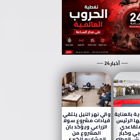
أخبار 24
ة بالعناية
والي نهر النيل يلتقي
ها الرئيس
قيادات مشروع سولا
متقاعدي
الزراعي ويؤكد بان
ي وكبار
المشروع من
يش الوطني
المشاريع الكبري