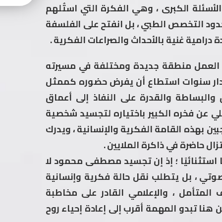
لأسئلة الكبرى ، وهي الفكرة التي استُلهم
دود التخصص الطبي ، بل انفتح على الفلسفة
ة درامية غنية بالأحداث والصراعات الفكرية .
ذا العمل منطقة جديدة ومختلفة في مسيرته
ى مدار سنوات استطاع أن يفرض حضوره كممثل
والبساطة والقدرة على النفاذ إلى أعماق
يلي عن فخره الكبير باختياره لتجسيد شخصية
ن بهذه القامة الفكرية والإنسانية ، ويدرك
ل حاضرة في ذاكرة الملايين .
ا استثنائيًا ؛ إذ إن تجسيد مصطفى محمود لا
صوتي ، بل يتطلب نقل حالة فكرية وإنسانية
 المتأمل ، والإعلامي القادر على مخاطبة
هنا تبدو المهمة أقرب إلى إعادة إحياء روح