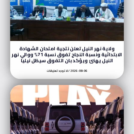
ولاية نهر النيل تعلن نتجية امتحان الشهادة
الابتدائية ونسبة النجاح تفوق نسبة 71% ووالي نهر
النيل يهنئ ويؤكد بان التفوق سيظل نيليا
2026-08-06
لا توجد تعليقات