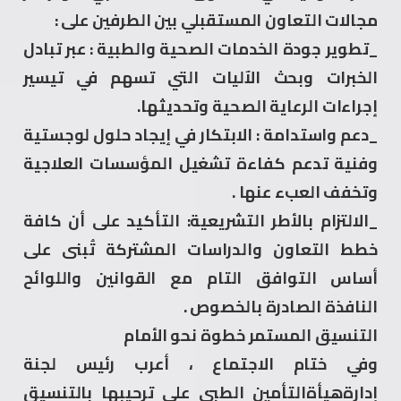
مجالات التعاون المستقبلي بين الطرفين على :
_​تطوير جودة الخدمات الصحية والطبية : عبر تبادل
الخبرات وبحث الآليات التي تسهم في تيسير
إجراءات الرعاية الصحية وتحديثها.
_​دعم واستدامة : الابتكار في إيجاد حلول لوجستية
وفنية تدعم كفاءة تشغيل المؤسسات العلاجية
وتخفف العبء عنها .
_​الالتزام بالأطر التشريعية: التأكيد على أن كافة
خطط التعاون والدراسات المشتركة تُبنى على
أساس التوافق التام مع القوانين واللوائح
النافذة الصادرة بالخصوص .
التنسيق المستمر خطوة نحو الأمام
وفي ختام الاجتماع ، أعرب رئيس لجنة
إدارةهيأةالتأمين الطبي علي ترحيبها بالتنسيق