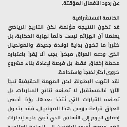
عن ردود الأفعال المؤقتة.
الخاتمة الاستشرافية
قد تكون النتيجة مؤلمة، لكن التاريخ الرياضي
يعلمنا أن الهزائم ليست دائماً نهاية الحكاية، بل
كثيراً ما تكون بداية لولادة جديدة. والمونديال
الذي ودعه العراق مبكراً يجب ألا يُقرأ باعتباره
محطة إخفاق فقط، بل فرصة لإعادة بناء مشروع
كروي أكثر نضجاً واستدامة.
لقد انتهت البطولة، لكن المهمة الحقيقية تبدأ
الآن؛ فالمستقبل لا تصنعه نتائج المباريات، بل
تصنعه القرارات التي تُتخذ بعدها. وإذا أحسن
العراق قراءة دروس هذا المونديال، فقد يتحول
إخفاق اليوم إلى الأساس الذي تُبنى عليه إنجازات
الغد، ويعود أسود الرافدين إلى الساحة العالمية