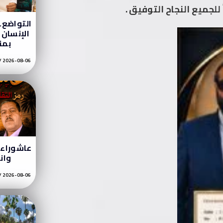
للجميع النجاح التوفيق .
التواضع…
الإنسان ب
بمن
2026-08-06
عاشوراء ر
وان
2026-08-06