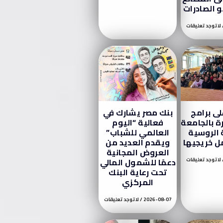
 الصادرات
لا توجد تعليقات
ى برامج
بنك مصر يشارك في
رة بالجامعة
فعالية “اليوم
 الروسية
العالمي للشباب”
 خريجيها
ويقدم العديد من
العروض المجانية
لا توجد تعليقات
دعمًا للشمول المالي
تحت رعاية البنك
المركزي
2026-08-07
لا توجد تعليقات