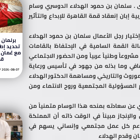
ى . سلمان بن حمود الهدلاء الدوسري وسام
ة إبان إنعقاد قمة القاهرة للإبداع والتأثير
 إختيار رجل الأعمال سلمان بن حمود الهدلاء
برلمان إ
لة القمة السامية في الإحتفاظ بالقامات
تحديد إطا
مع عُمان 
مشروعاً وطنياً عربياً ومن الحضور الاجتماعي
قر
قافي وما بذله من جهود في تأسيس ورعاية
2026-08-07
وروث والتاريخي ومساهمة الدكتور الهدلاء
المسؤولية المجتمعية وروح الانتماء ومن
ي عن سعادته بمنحه هذا الوسام متمنياً من
الإنجاز مبيناً في الوقت ذاته أن المملكة
ل تدعم كل عمل مجتمعي وإنساني يسهم في
ن وقدم الهدلاء