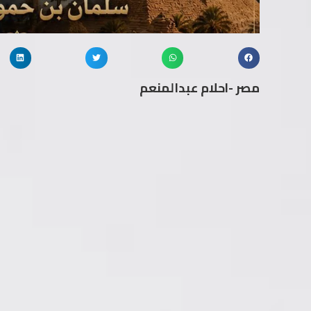
مصر -احلام عبدالمنعم