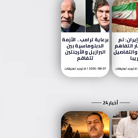
يران: تم
برعاية ترامب.. الأزمة
ر التفاهم
الدبلوماسية بين
والتفاصيل
البرازيل والأرجنتين
يبا
تتفاقم
لا توجد تعليقات
2026-08-07
لا توجد تعليقات
أخبار 24