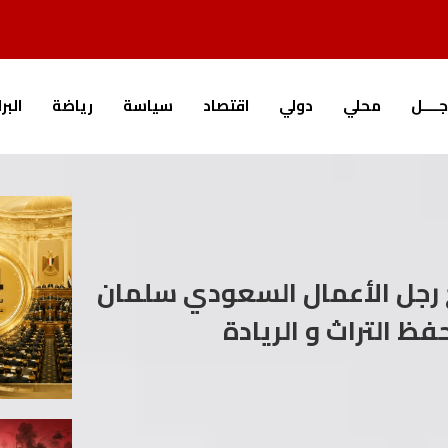
جــــل
محلي
دولي
اقتصاد
سياسة
رياضة
البر
نح رجل الأعمال السعودي سلمان
ظ التراث و الريادة