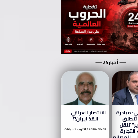
أخبار 24
: مبادرة
الانتصار العراقي ….
تنطلق
انقذ ايران!؟
ر” تنقل
التجارة
2026-08-07
لا توجد تعليقات
لى المصانع