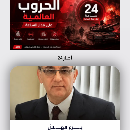
أخبار 24
بَــــــزَغَ الهِـــــلالُ