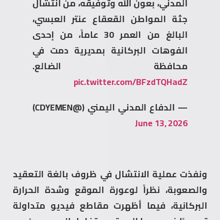
المدني، بعون الله وتوفيقه، من انتشال
جثة المواطن القعقاع عنتر العبسي،
البالغ من العمر 30 عاماً، من إحدى
الفوهات البركانية بمديرية دمت في
محافظة الضالع.
pic.twitter.com/BFzdTQHadZ
— الدفاع المدني اليمني (@CDYEMEN)
June 13, 2026
ونفذت عملية الانتشال في ظروف بالغة التعقيد
والصعوبة، نظراً لوعورة الموقع وشدة الحرارة
البركانية، فيما أظهرت مقاطع فيديو متداولة