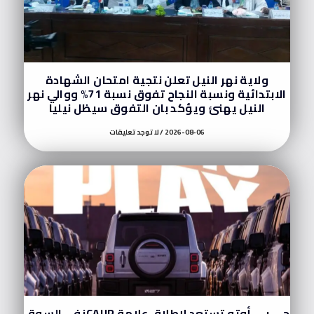
ولاية نهر النيل تعلن نتجية امتحان الشهادة
الابتدائية ونسبة النجاح تفوق نسبة 71% ووالي نهر
النيل يهنئ ويؤكد بان التفوق سيظل نيليا
2026-08-06
لا توجد تعليقات
جي بي أوتو تستعد لإطلاق علامة iCAUR في السوق