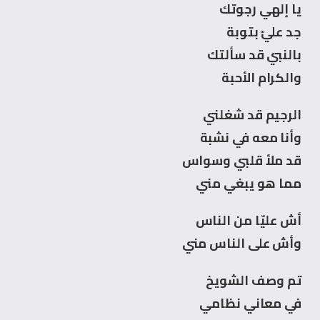
يا إلهي رجوتك
جد عليّ بتوبة
بالنبي قد سألتك
والكرام الأحبة
الرجيم قد شغلني
وأنا معه في نشبة
قد ملأ قلبي وسواس
مما هو يبغي مني
أش عليّا من الناس
وأش على الناس مني
تم وصف الشويخ
في معاني نظامي