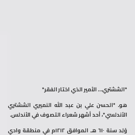
*الششتري… الأمير الذي اختار الفقر*
هو. *الحسن علي بن عبد الله النميري الششتري
الأندلسي*، أحد أشهر شعراء التصوف في الأندلس.
وُلِد سنة ٦١٠ هـ الموافق ١٢١٢م في منطقة وادي