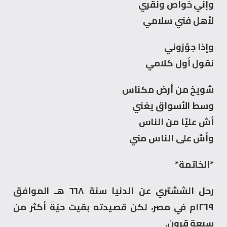
وإني خواص ونقري
لأهل فني سلامي
وإذا جوّزوني
نقول أول كلامي
شويخ من أرض مكناس
وسط الأسواق يغني
أش عليّا من الناس
وأش على الناس مني
*الخاتمة*
رحل الششتري عن الدنيا سنة ٦٦٨ هـ الموافق
١٢٦٩م في مصر، لكن قصيدته بقيت حيّةً أكثر من
سبعة قرون.