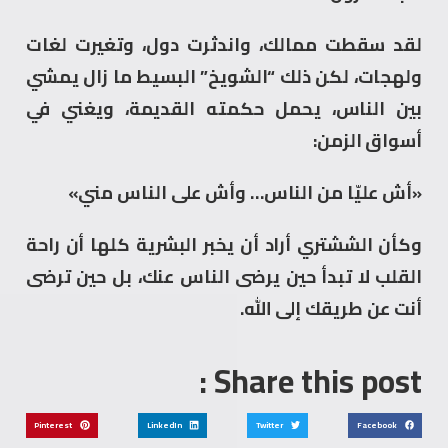
لقد سقطت ممالك، واندثرت دول، وتغيرت لغات
ولهجات، لكن ذلك “الشويخ” البسيط ما زال يمشي
بين الناس، يحمل حكمته القديمة، ويغني في
أسواق الزمن:
«أش عليّا من الناس… وأش على الناس مني»
وكأن الششتري أراد أن يخبر البشرية كلها أن راحة
القلب لا تبدأ حين يرضى الناس عنك، بل حين ترضى
أنت عن طريقك إلى الله.
Share this post :
Pinterest
LinkedIn
Twitter
Facebook