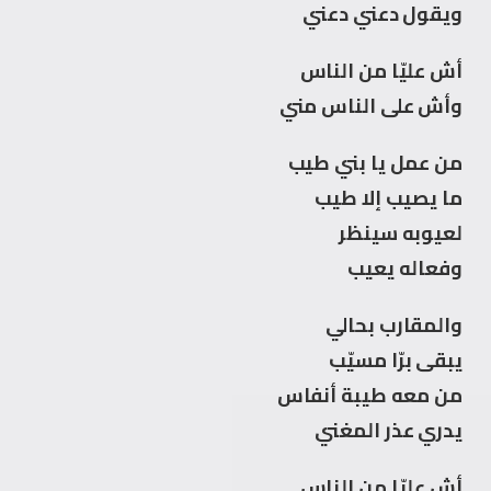
ويقول دعني دعني
أش عليّا من الناس
وأش على الناس مني
من عمل يا بني طيب
ما يصيب إلا طيب
لعيوبه سينظر
وفعاله يعيب
والمقارب بحالي
يبقى برّا مسيّب
من معه طيبة أنفاس
يدري عذر المغني
أش عليّا من الناس