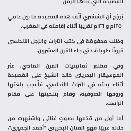
القصيدة التي غنّاها الزمن
يُرجَّح أن الششتري ألّف هذه القصيدة ما بين عامي
١٢٥٠م و١٢٦٠م تقريبًا أثناء إقامته في المغرب.
وظلت محفوظة في كتب التراث والزجل الأندلسي
قرونًا طويلة، حتى جاء القرن العشرون.
وفي مطلع ثمانينيات القرن الماضي، عثر
الموسيقار البحريني خالد الشيخ على القصيدة
أثناء بحثه في التراث الأندلسي، فأُعجب بلغتها
وروحها الصوفية، وقام بتلحينها على مقام
الراست.
أما أول من قدّمها بصوتٍ غنائي واشتهرت من
خلاله عربيًا فهو الفنان البحريني *أحمد الجميري*،