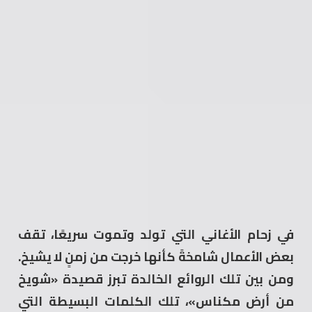
في زحام الأغاني التي تولد وتموت سريعًا، تقف
بعض الأعمال شامخةً كأنها خرجت من زمنٍ لا يشيخ.
ومن بين تلك الروائع الخالدة تبرز قصيدة «شويخ
من أرض مكناس»، تلك الكلمات البسيطة التي