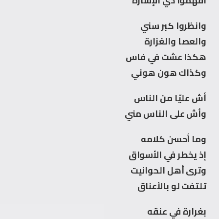
افهموا ذي الإشارة
وانظروا كبر سني
والعصا والغزارة
هكذا عشت في فاس
وكذاك هون هوني
أش عليّا من الناس
وأش على الناس مني
وما أحسن كلامه
إذ يخطر في الأسواق
وترى أهل الحوانيت
تلتفت لو بالأعناق
بغرارة في عنقه