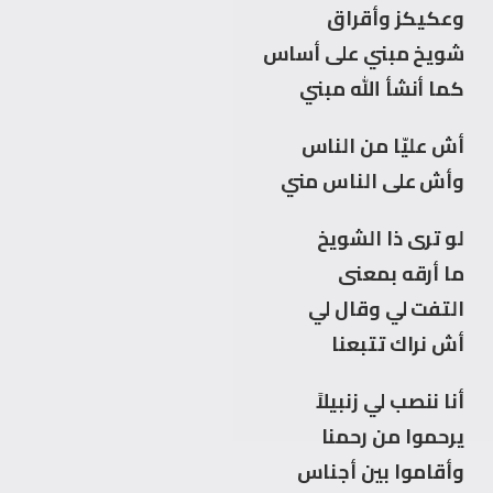
وعكيكز وأقراق
شويخ مبني على أساس
كما أنشأ الله مبني
أش عليّا من الناس
وأش على الناس مني
لو ترى ذا الشويخ
ما أرقه بمعنى
التفت لي وقال لي
أش نراك تتبعنا
أنا ننصب لي زنبيلاً
يرحموا من رحمنا
وأقاموا بين أجناس