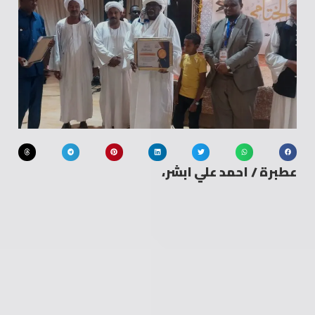
عطبرة / احمد علي ابشر،