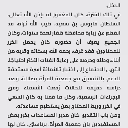
الدخل.
في تلك الفترة، كان المغفور له بإذن الله تعالى،
السلطان قابوس بن سعيد، طيب الله ثراه، قد
انقطع عن زيارة محافظة ظفار لعدة سنوات، وكان
الجميع يعرف أن حضوره كان يحمل الخير
للمحتاجين، فقد عُرف، رحمه الله، بسخائه وقربه من
أبناء وطنه وحرصه على رعاية الفئات الأكثر احتياجًا.
انتهى الاجتماع إلى اختيار ثلاثمائة أسرة مستحقة
للدعم، بالتنسيق مع جمعية المرأة بصلالة، وبعد
دراسة دقيقة للحالات رُفعت الأسماء وفق
الإجراءات الرسمية، وكل ما قمنا به كان السعي
في الخير وربط المحتاج بمن يستطيع مساعدته.
ومن باب التقدير، كان مدير المساعدات يخبر بعض
المستفيدين بأن جمعية المرأة، برئاستي، كان لها