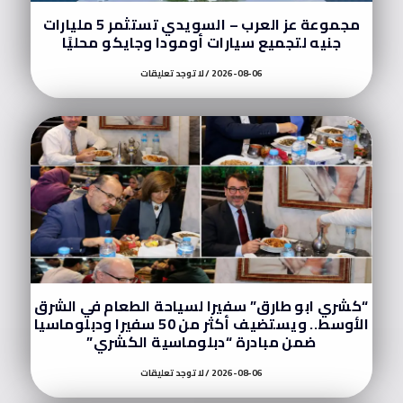
مجموعة عز العرب – السويدي تستثمر 5 مليارات
جنيه لتجميع سيارات أومودا وجايكو محليًا
2026-08-06
لا توجد تعليقات
“كشري ابو طارق” سفيرا لسياحة الطعام في الشرق
الأوسط.. ويستضيف أكثر من 50 سفيرا ودبلوماسيا
ضمن مبادرة “دبلوماسية الكشري”
2026-08-06
لا توجد تعليقات