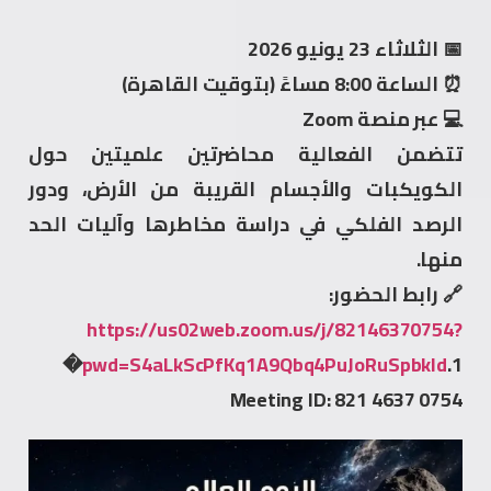
📅 الثلاثاء 23 يونيو 2026
⏰ الساعة 8:00 مساءً (بتوقيت القاهرة)
💻 عبر منصة Zoom
تتضمن الفعالية محاضرتين علميتين حول
الكويكبات والأجسام القريبة من الأرض، ودور
الرصد الفلكي في دراسة مخاطرها وآليات الحد
منها.
🔗 رابط الحضور:
https://us02web.zoom.us/j/82146370754?
pwd=S4aLkScPfKq1A9Qbq4PuJoRuSpbkld
.1⁠�
Meeting ID: 821 4637 0754