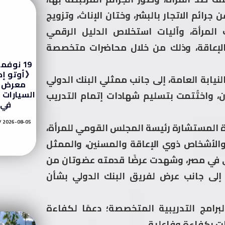
رائم الاتجار بالبشر، وختان الإناث، وتزويج
ف المرأة، وآليات استخلاص الدليل الرقمي
لإعاقة، وذلك من خلال محاضرات متخصصة
19 نوفم
《أوتو إ
يابة العامة، إلى جانب ممثلي البنك الدولي
معرض ل
السيارات 
، واختُتمت بتسليم شهادات إتمام التدريب
في 
2026-08-05
دة المستشارة رئيسة المجلس القومي للمرأة،
الأشخاص ذوي الإعاقة والمسنين، والممثل
اني في مصر، وشهدت عرضًا قدمته عضوتان من
، إلى جانب عرض لفريق البنك الدولي بشأن
لبرامج التدريبية المتخصصة؛ دعمًا لكفاءة
ات بكفاءة وفاعلية.