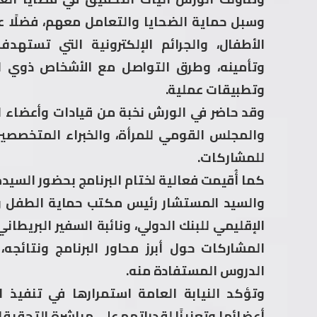
وسبل حماية الضحايا والتعامل معهم، فضلًا عن ج
الأطفال، والجرائم الإلكترونية التي تستهد
وتأمينه، وطرق التواصل مع الأشخاص ذوي ا
وتطبيقات عملية.
وقد حاضر في الورش نخبة من قيادات وأعضاء الن
والمجلس القومي للمرأة، والخبراء المتخصصين
للمشاركات.
كما أُقيمت فعالية لختام البرنامج بحضور السي
والسيد المستشار رئيس مكتب حماية الطفل و
الإقليمي للبنك الدولي، ونائبة السفير البريط
المشاركات حول أبرز محاور البرنامج ونتائجه
الدروس المستفادة منه.
وتؤكد النيابة العامة استمرارها في تنفيذ ا
أعضائها وتعزيزًا لقدراتهم على مباشرة التحقيق