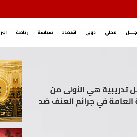
جــــل
محلي
دولي
اقتصاد
سياسة
رياضة
البر
مل تدريبية هي الأولى من
ت النيابة العامة في جرائم العنف ضد