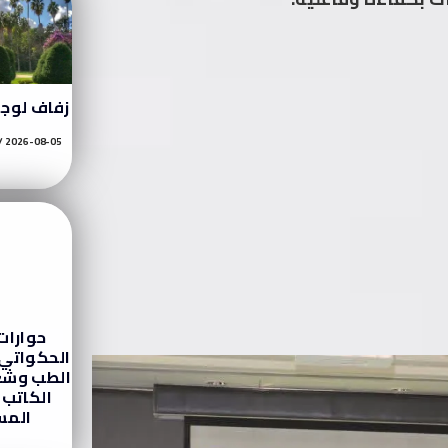
زفاف لوج
2026-08-05
حوارا
الحكواتي 
الطب وشغ
الكاتب 
الم