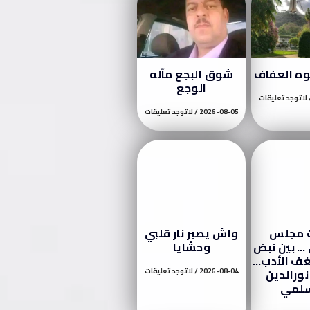
وه العفاف
شوق البجع مآله
الوجع
لا توجد تعليقات
2026-08-05
لا توجد تعليقات
ت مجلس
واش يصبر نار قلبي
… بين نبض
وحشايا
ف الأدب…
نورالدين
2026-08-04
لا توجد تعليقات
سلمي