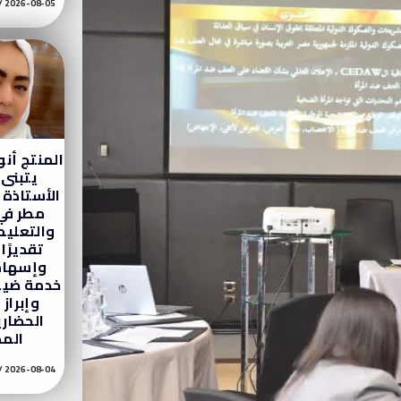
2026-08-05
المنتج أن
يتبنى
الأستاذة 
مطر في 
والتعليم
تقديرًا
وإسهام
خدمة ضيو
وإبراز 
الحضار
الم
2026-08-04