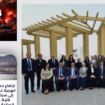
ارتفاع حص
الهجرة غي
قتيلاً.
إنسانية 