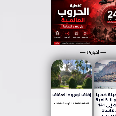
أخبار 24
يلة ضحايا
زفاف لوجوه العفاف
ر النظامية
إلى سبتة إلى 141
2026-08-05
لا توجد تعليقات
. مأساة
تتجدد على