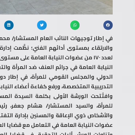
في إطار توجيهات النائب العام المستشار/ محمد
والارتقاء بمستوى أدائهم الفني؛ نظَّمت إد
لعدد ١٧٠ من عضوات النيابة العامة على م
النيابة العامة في جرائم العنف ضد المرأة والت
الدولي والمجلس القومي للمرأة، في إطار دور
التدريبية المتخصصة، ورفع كفاءة أعضاء النيابة
وافتُتحت الورشة الأولى بكلمة السيدة الم
للمرأة، والسيد المستشار/ هشام جعفر، رئ
والأشخاص ذوي الإعاقة والمسنين بإدارة التف
عضوات النيابة العامة في التعامل مع قضايا ال
وتناولت الورش آليات التحقيق في قضايا العن