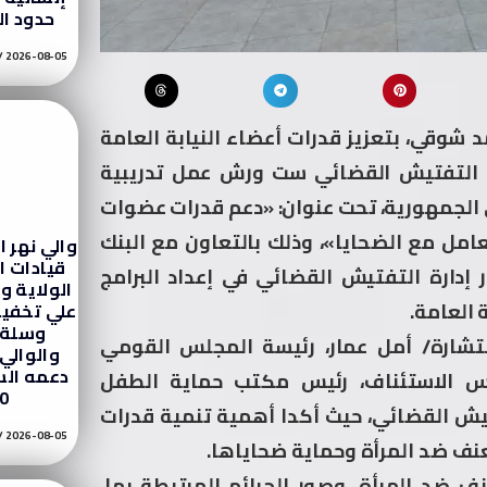
حدود ا
2026-08-05
 شوقي، بتعزيز قدرات أعضاء النيابة العامة
ارة التفتيش القضائي ست ورش عمل تدريبية
ستوى الجمهورية، تحت عنوان: «دعم قدرات عضوات
عامل مع الضحايا»، وذلك بالتعاون مع البنك
والي نهر ا
قيادات ا
 إدارة التفتيش القضائي في إعداد البرامج
الولاية وا
 العامة.
علي تخفيف
وسلة 
ستشارة/ أمل عمار، رئيسة المجلس القومي
والوالي
دعمه الس
يس الاستئناف، رئيس مكتب حماية الطفل
0%
تيش القضائي، حيث أكدا أهمية تنمية قدرات
2026-08-05
عنف ضد المرأة وحماية ضحاياها.
ف ضد المرأة، وصور الجرائم المرتبطة بها،