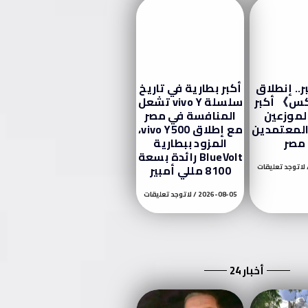
بر.. إنطلاق
أكبر بطارية في تاريخ
كس》 أكبر
سلسلة vivo Y تشعل
موزعين
المنافسة في مصر
المعتمدين
مع إطلاق vivo Y500،
مصر
المزود ببطارية
BlueVolt رائدة بسعة
لا توجد تعليقات
8100 مللي أمبير
2026-08-05
لا توجد تعليقات
أخبار 24