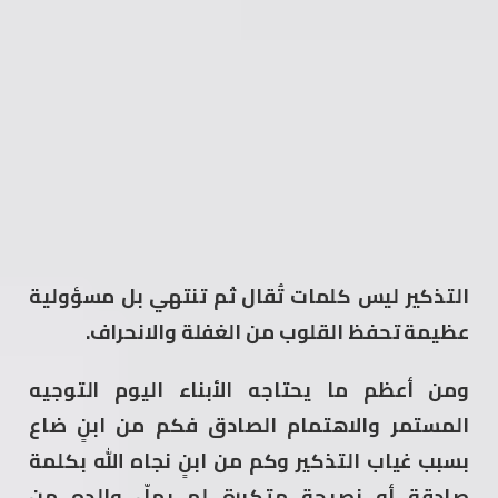
التذكير ليس كلمات تُقال ثم تنتهي بل مسؤولية
عظيمة تحفظ القلوب من الغفلة والانحراف.
ومن أعظم ما يحتاجه الأبناء اليوم التوجيه
المستمر والاهتمام الصادق فكم من ابنٍ ضاع
بسبب غياب التذكير وكم من ابنٍ نجاه الله بكلمة
صادقة أو نصيحة متكررة لم يملّ والده من