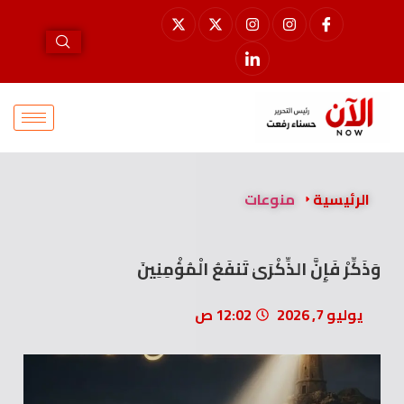
الرئيسية
منوعات
وَذَكِّرْ فَإِنَّ الذِّكْرَىٰ تَنفَعُ الْمُؤْمِنِينَ
يوليو 7, 2026
12:02 ص