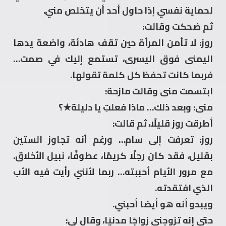
لحماية نفسي إذا حاول أحد أن يتخلص مني.
ثم ضحكت وقالت:
روز: لا تأمن المرأة حين تقف هادئة، واضعة يدها
اليمنى فوق اليسرى، تستمع إليك في صمت…
فربما كانت تحفظ كل كلمة تقولها.
ابتسمت منى وقالت مازحة:
منى: وبعد ذلك… ماذا فعلتِ يا دليلة★؟
أطرقت روز قليلًا، ثم قالت:
روز: تعرفت إلى سام… ورغم أنه تجاوز الستين
بقليل، فقد كان رجلًا كريمًا، عطوفًا، نبيل الأخلاق.
مع مرور الأيام أحببته… ربما لأنني رأيت فيه الأب
الذي افتقدته.
ويبدو أنه هو أيضًا أحبني.
حتى إنه تزوجني زواجًا مدنيًا، وقال لي: