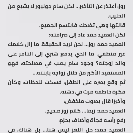
روز: أعتذر عن التأخير… لكن سام جونيور لا يشبع من
الحليب.
قالتها وهي تضحك، فابتسم الجميع.
لكن العميد حمد عاد إلى صرامته:
العميد حمد: روز… نحن نريد الحقيقة. ما زال كلامك
غير منطقي. ما الذي يدفع هنري إلى التآمر على
والد زوجته؟ وجود سام يصب في مصلحته، فهو
المستفيد الأكبر من خلال زواجه بابنته…
ثم وقع بصره على الطفل، فسكت للحظات، وكأن
فكرة خاطفة مرت في ذهنه.
وأخيرًا قال بصوت منخفض:
العميد حمد: ربما… كلام روز صحيح.
رفع رأسه فجأة وأضاف بحزم:
العميد حمد: حل اللغز ليس هنا… بل هناك، في