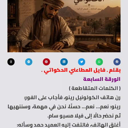
بقلم . فايل المطاعني الحكواتي .
الورقة السابعة
( الكلمات المتقاطعة )
رن هاتف الكولونيل رينو، فأجاب على الفور:
رينو: نعم… نعم… حسنًا، نحن في مهمة، وسننهيها
ثم نحضر حالًا إلى فيلا مسيو سام.
أغلق الهاتف، فالتفت إليه العميد حمد وسأله: