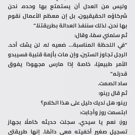
وليس من العدل أن يستمتع بها وحده. نحن
شركاؤه الحقيقيون، بل إن معظم الأعمال نقوم
بها نحن. لذلك سننفذ العدالة بطريقتنا.”
ثم سلمني سمًا، وقال:
“في اللحظة المناسبة… ضعيه له. لن يشك أحد.
الرجل تجاوز الستين، وإن مات بأزمة قلبية فسيبدو
الأمر طبيعيًا، خاصة إذا مارس مجهودًا يفوق
قدرته.”
ساد الصمت.
ثم قال رينو:
رينو: هل لديك دليل على هذا الكلام؟
ابتسمت روز وأجابت:
روز: نعم يا سيدي. سجلت حديثه كاملًا بجهاز
تسجيل صغير أخفيته معي دائمًا. إنها طريقتي