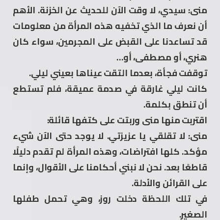
منى: سيدي، لا وقت الآن للحديث عن الخزنة. الأهم
أن نعرف ما الذي تخفيه هذه المرأة من معلومات
قد تساعدنا على القبض على المجرمين، سواء كان
هنري، أو مصطفى، أو…
توقفت فجأة، بعدما التقت عيناها بعيني ليلي.
كانت ليلي غارقة في صدمة عميقة، فلم تستطع
أن تنطق بكلمة.
اقتربت منها منى وربتت على كتفها قائلة:
منى: لا تقلقي يا عزيزتي. لا يوجد حتى الآن شيء
مؤكد. كلها افتراضات، وهذه المرأة لم تقدم دليلًا
قاطعًا بعد. نحن لا نبني أحكامنا على الأقوال، وإنما
على القرائن والأدلة.
في تلك اللحظة دخلت روز، وهي تحمل طفلها
الصغير.