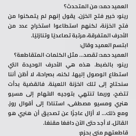
العميد حمد: من المتحدث؟
رينو: خبير فتح الخزن. يقول إنهم لم يتمكنوا من
فتح الخزنة، لكنهم استطاعوا استخراج عدد من
الأحرف المتفرقة، مرتبة تصاعديًا وتنازليًا.
ابتسم العميد وقال:
العميد حمد: تقصد… مثل الكلمات المتقاطعة؟
رينو: بالضبط. هذه هي الأحرف الوحيدة التي
استطاع الوصول إليها. لكنه، بصراحة، لا أظن أننا
سنحتاج إلى تلك الخزنة اللعينة. فالقضية بدأت
تتضح، وربما تنتهي بتوجيه الاتهام إلى مسيو
هنري ومسيو مصطفى، استنادًا إلى أقوال روز.
ومع ذلك… لا أزال عاجزًا عن تصديق أن هنري هو
القاتل. لا أجد حتى الآن دافعًا مقنعًا.
قاطعتهم منى بحزم: