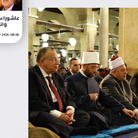
عاشوراء ر
وان
2026-08-06