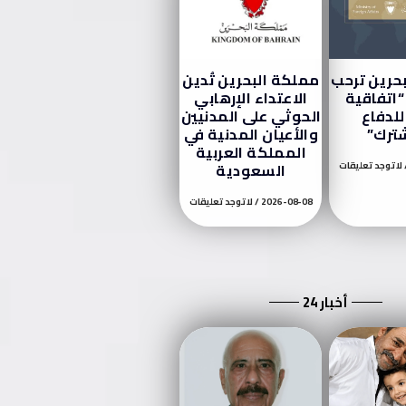
حرين ترحب
مملكة البحرين تُدين
“اتفاقية
الاعتداء الإرهابي
لدفاع
الحوثي على المدنيين
ترك”
والأعيان المدنية في
المملكة العربية
لا توجد تعليقات
السعودية
2026-08-08
لا توجد تعليقات
أخبار 24