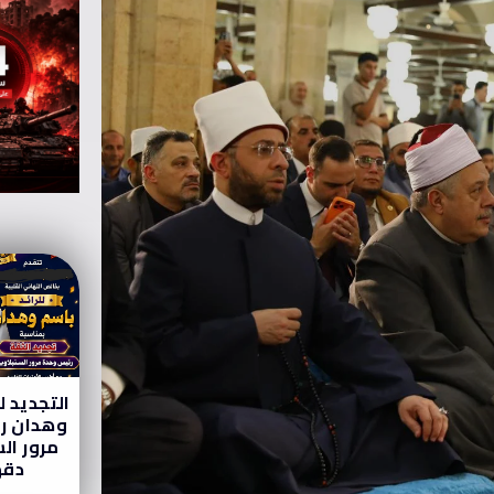
التجديد ل
وهدان رئ
مرور ال
دقه