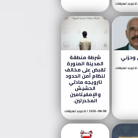
لا توجد تعليقات
وحزني
شرطة منطقة
المدينة المنورة
لا توجد تعليقات
تقبض على مخالف
لنظام أمن الحدود
لترويجه مادتي
الحشيش
والإمفيتامين
المخدرتين.
2026-08-08
لا توجد تعليقات