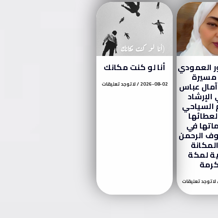
ور العمودي
أنا لو كنت مكانك
 مسيرة
آمال عباس
2026-08-02
لا توجد تعليقات
الإرشاد
 السياحي
 لعطائها
اتها في
ف الرحمن
المكانة
ية لمكة
كرمة
لا توجد تعليقات