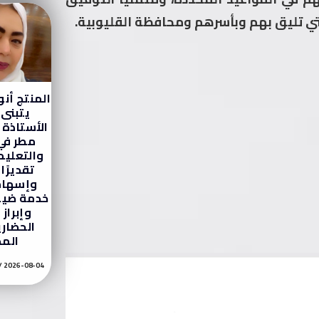
تي تليق بهم وبأسرهم ومحافظة القليوبية.
المنتج أن
يتبنى
الأستاذة 
مطر في 
والتعليم
تقديرًا
وإسهام
خدمة ضيو
وإبراز 
الحضار
الم
2026-08-04