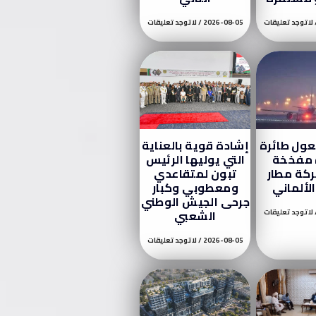
لا توجد تعليقات
2026-08-05
لا توجد تعليقات
عول طائرة
إشادة قوية بالعناية
 مفخخة
التي يوليها الرئيس
كة مطار
تبون لمتقاعدي
الألماني
ومعطوبي وكبار
جرحى الجيش الوطني
لا توجد تعليقات
الشعبي
2026-08-05
لا توجد تعليقات