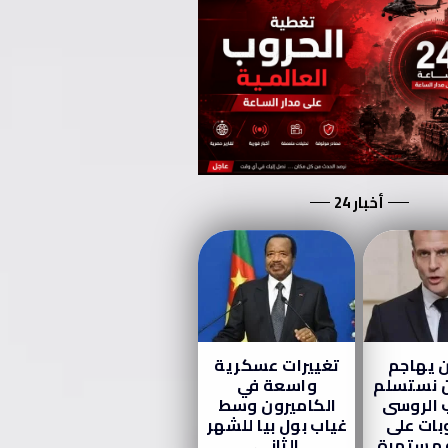
أخبار 24
 يهاجم
تغييرات عسكرية
ن نستسلم
واسعة في
 الروسى
الكاميرون وسط
بات على
غياب بول بيا للشهر
مستمرة
الثاني