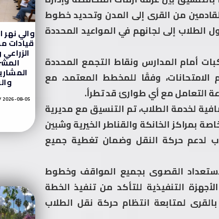
القادمين من القرى إلى المدن وتحديد خطوط
ل الطلاب إلى لجانهم في المواعيد المحددة
والي نهر ا
قيادات م
الزراعي 
كبات أمام المدارس ونقاط التجمع المحددة
المشر
المشاري
ام الامتحانات، وفقًا للمخطط المعتمد، مع
والر
ة التعامل مع أي طوارئ قد تطرأ.
2026-08-05
افية لخدمة الطلاب، تم التنسيق مع مديرية
اصة بمراكز الخانكة والقناطر الخيرية وشبين
يوب لدعم حركة النقل وضمان تغطية جميع
لاستعداد القصوى بجميع المواقف وخطوط
الأجهزة التنفيذية للتأكد من تنفيذ الخطة
القرى لمتابعة انتظام حركة نقل الطلاب