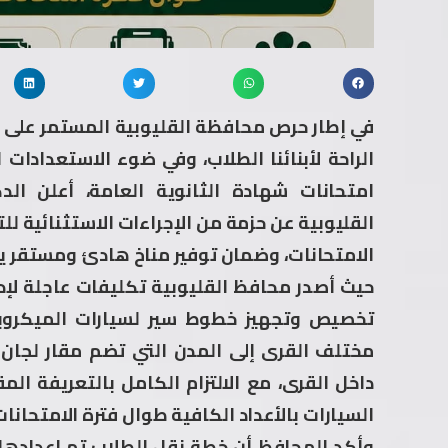
في إطار حرص محافظة القليوبية المستمر على د
الراحة لأبنائنا الطلاب، وفي ضوء الاستعدادا
امتحانات شهادة الثانوية العامة، أعلن ا
القليوبية عن حزمة من الإجراءات الاستثنائية لل
الامتحانات، وضمان توفير مناخ هادئ ومستقر يسا
حيث أصدر محافظ القليوبية تكليفات عاجلة لإ
تخصيص وتجهيز خطوط سير لسيارات الميكروبا
مختلف القرى إلى المدن التي تضم مقار لجان ال
داخل القرى، مع الالتزام الكامل بالتعريفة المق
السيارات بالأعداد الكافية طوال فترة الامتحانات
وأكد المحافظ أن خطة نقل الطلاب تم إعدادها 