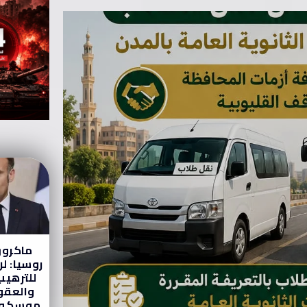
ماكرون
روسيا: ل
للترهيب
والعقو
موسكو 