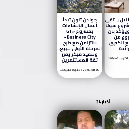
لنيل يلتقي
جولدن تاون تبدأ
شروع سولا
أعمال الإنشاءات
ويؤكد بان
بمشروع «GT
وع من
Business City»
ع الكبري
بالتزامن مع طرح
ائدة
المرحلة الأولى للبيع..
وتنفيذ مبكر يعزز
لا توجد تعليقات
ثقة المستثمرين
2026-08-05
لا توجد تعليقات
أخبار 24