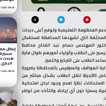
2026-08-05
عم المنظومة التعليمية وتوفير أعلى درجات
ت المكثفة التي تشهدها المحافظة لاستقبال
لدكتور المهندس حسام عبد الفتاح محافظ
إبطال مف
تيسير على الطلاب وأولياء أمورهم طوال فترة
مسيّرة
هددت حر
عد الطلاب على التركيز والتميز.
لايبزي 
دارة المواقف والسرفيس بالمحافظة بضرورة
2026-08-05
ص (الأجرة) لنقل الطلاب بشكل مباشر من
امتحانات، نظرًا لعدم وجود لجان امتحانية
ررة رسميًا دون أي زيادة، والتأكد من توافر
.
بالتنسيق بين غرفة أزمات المحافظة وإدارة