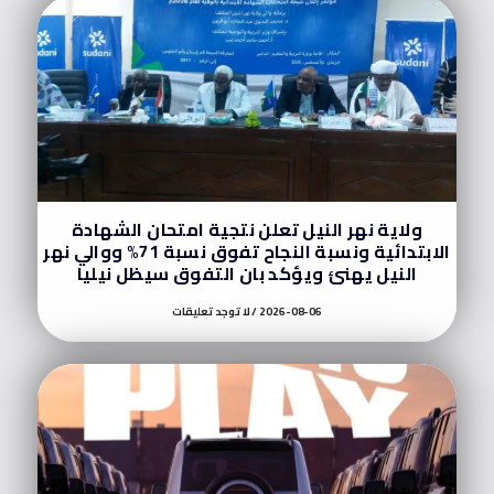
ولاية نهر النيل تعلن نتجية امتحان الشهادة
الابتدائية ونسبة النجاح تفوق نسبة 71% ووالي نهر
النيل يهنئ ويؤكد بان التفوق سيظل نيليا
2026-08-06
لا توجد تعليقات