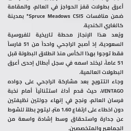
أعرق بطولات قفز الحواجز في العالم، والمقامة
ضمن منافسات Spruce Meadows CSI5* بمدينة
كالغاري الكندية.
ويُعد هذا الإنجاز محطة تاريخية للفروسية
السعودية، إذ أصبح الراجحي واحداً من 51 فارساً
فقط توجوا بهذا الكأس منذ انطلاق البطولة قبل
51 عاماً، ليخلد اسمه في سجل أبطال إحدى أعرق
البطولات العالمية.
وجاء التتويج بعد مشاركة الراجحي على جواده
VENTAGO، حيث قدم أداءً استثنائياً أمام نخبة
فرسان العالم، ونجح في إنهاء جولتين نظيفتين
دون اخطاء على ارتفاع 1.60 متر، ليتوج بطلاً للشوط
عن جدارة واستحقاق وسط إشادة واسعة من
الجماهير والمتخصصين.