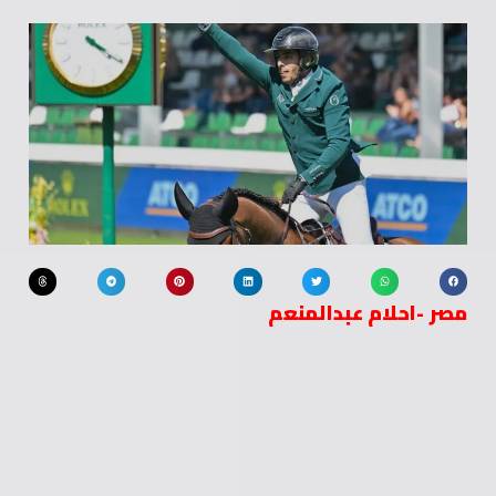
مصر -احلام عبدالمنعم