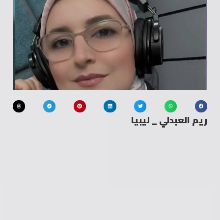
ريم العبدلي _ ليبيا