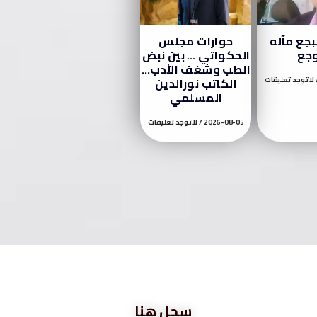
جع مآله
حوارات مجلس
وجع
الحكواتي … بين نبض
الطب وشغف الأدب…
لا توجد تعليقات
الكاتب نورالدين
المسلمي
2026-08-05
لا توجد تعليقات
سجل هنا