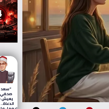
“سعد 
صحفي 
يعيش ف
الدعاة..
ليعمل واع