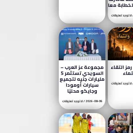
لخطابة معا
لا توجد تعليقات
مز التقاء
مجموعة عز العرب –
تماء
السويدي تستثمر 5
مليارات جنيه لتجميع
لا توجد تعليقات
سيارات أومودا
وجايكو محليًا
2026-08-06
لا توجد تعليقات