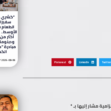
“كشري ا
سفيرا 
الطعام 
الأوسط..
ودبلوما
مبادرة “
الك
2026-08-06
Pinterest
LinkedIn
Twitter
زامية مشار إليها بـ
*