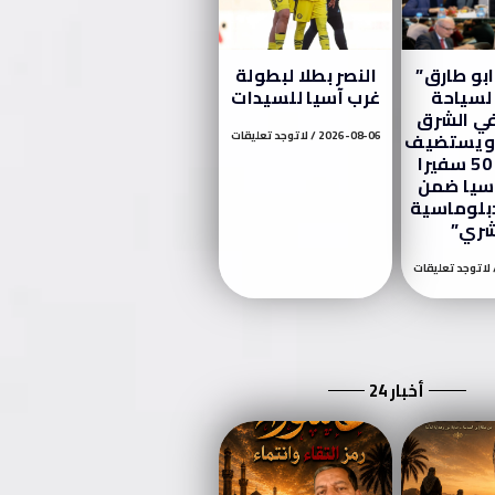
بو طارق”
النصر بطلا لبطولة
لسياحة
غرب آسيا للسيدات
في الشرق
 ويستضيف
2026-08-06
لا توجد تعليقات
أكثر من 50 سفيرا
سيا ضمن
دبلوماسية
شري”
لا توجد تعليقات
أخبار 24