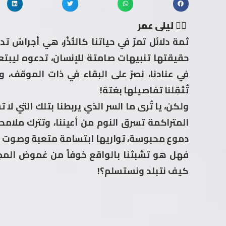
✍🏻 ليلى عمر
ثمة دلائل تمرّ في حياتنا كالنُّذُر، هي أجراسٌ ت
حقيقتها تنبيهات صامتة للإنسان، تدعوه ليبتعد أ
في عنادنا، نصرّ على البقاء في ذات الموقف، و
تُثقِلَنا تفاصيلها بغتة!
ولكن، يا تُرى ما السر الذي يربطنا بتلك التي لا
المتراكمة تسرق النوم من أعيننا، وتترك ملامحن
دموع محبوسة، تواريها ابتسامة متعبة وصوت أ
فهل هو تشبثنا بالواقع خوفاً من غموض المجه
كيف نتبلد ونستسلم؟!