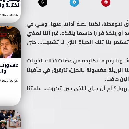
الكتابة وا
2026-08-06
دقّ لتوقظنا، لكننا نصمّ آذاننا عنها؛ وهي في
و يتخذ قراراً حاسماً ينقذه. غير أننا نمضي
تستمر بنا تلك الحياة التي لا تشبهنا… حتى
 تشبهنا رغم ما نكابده من غصّات؟ تلك الخيبات
عاشوراء ر
ا البريئة مغسولة بالحزن، تترقرق في مآقينا
وان
نين خافت.
2026-08-06
ول؟ أم أن جراح الأذى حين تكررت… علمتنا