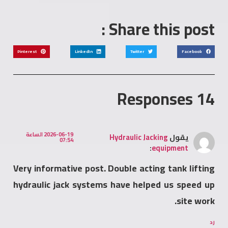
Share this post :
Pinterest
LinkedIn
Twitter
Facebook
14 Responses
2026-06-19 الساعة
يقول
Hydraulic Jacking
07:54
:
equipment
Very informative post. Double acting tank lifting
hydraulic jack systems have helped us speed up
site work.
رد