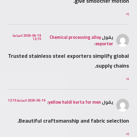
give smoother motion.
رد
2026-06-19 الساعة
يقول
Chemical processing alloy
12:15
:
exporter
Trusted stainless steel exporters simplify global
supply chains.
رد
2026-06-19 الساعة 12:15
يقول
yellow haldi kurta for men
:
Beautiful craftsmanship and fabric selection.
رد