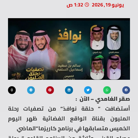
يونيو 19, 2026
1:32 ص
صقر الغامدي – الآن :
أستضافت ” حلقة نوافذ” من تصفيات رحلة
المليون بقناة الواقع الفضائية ظهر اليوم
الخميس متسابقها في برنامج كاريزما”الماضي