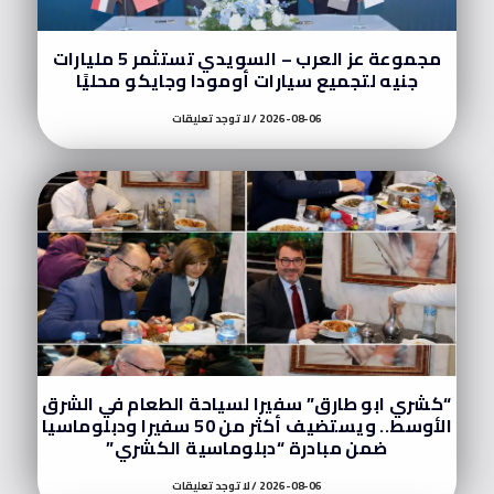
مجموعة عز العرب – السويدي تستثمر 5 مليارات
جنيه لتجميع سيارات أومودا وجايكو محليًا
2026-08-06
لا توجد تعليقات
“كشري ابو طارق” سفيرا لسياحة الطعام في الشرق
الأوسط.. ويستضيف أكثر من 50 سفيرا ودبلوماسيا
ضمن مبادرة “دبلوماسية الكشري”
2026-08-06
لا توجد تعليقات