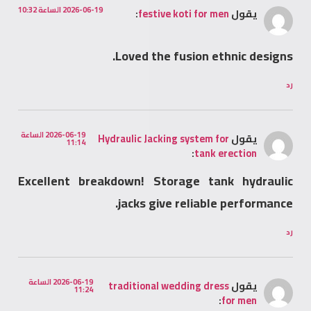
2026-06-19 الساعة 10:32
يقول
festive koti for men
:
Loved the fusion ethnic designs.
رد
2026-06-19 الساعة
يقول
Hydraulic Jacking system for
11:14
:
tank erection
Excellent breakdown! Storage tank hydraulic
jacks give reliable performance.
رد
2026-06-19 الساعة
يقول
traditional wedding dress
11:24
:
for men