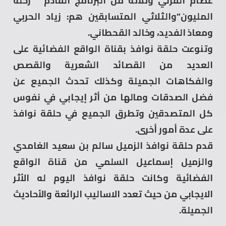
عصام القرني وثلاثة من البرنامج القادم ” رحلة
المليون”والثلاثي المتسابقين هم: زياد الحربي
ومعاذ الفديد، وخالد القحطاني.
وتنوعت حلقة نوافذ بقناة الواقع الفضائية على
العديد من القصائد الشعرية والقصص
والفكاهات الجميلة وكذلك تحدث الجميع عن
فضل الصدقات ومالها من أثر إيجابي في نفوس
كل المتصدقين وتطرق الجميع في حلقة نوافذ
على عدة أمور أخرى.
قدم حلقة نوافذ الزميل سالم بن سعيد الغامدي
والزميل إسماعيل السلمي من قناة الواقع
الفضائية وكانت حلقة نوافذ اليوم له الأثر
الايجابي من حيث تعدد الاساليب الرائعة والأحاديث
الجميلة.