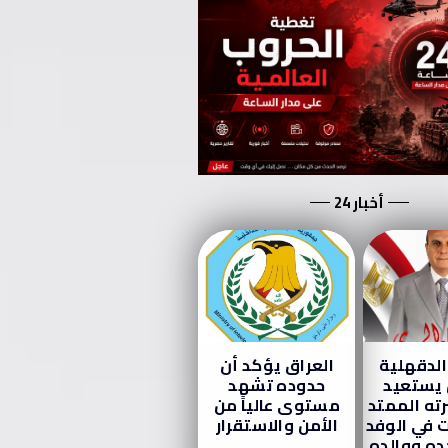
أخبار 24
الدقهلية
العراق يؤكد أن
 يستعيد
حدوده تشهد
ته الممتد
مستوى عالياً من
ت في الوفد
الأمن والاستقرار
ده ووالده