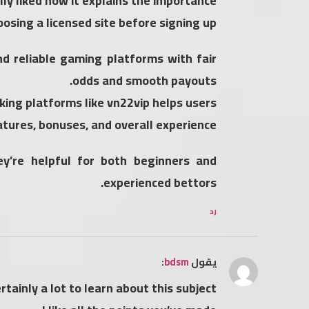
ally liked how it explains the importance
oosing a licensed site before signing up.
d reliable gaming platforms with fair
odds and smooth payouts.
king platforms like vn22vip helps users
tures, bonuses, and overall experience.
y’re helpful for both beginners and
experienced bettors.
رد
يقول
bdsm
:
rtainly a lot to learn about this subject.