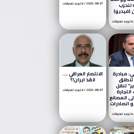
للحزب
2026-08-07
لا توجد تعليقات
ن (فيديو)
لا توجد تعليقات
: مبادرة
الانتصار العراقي ….
تنطلق
انقذ ايران!؟
ر” تنقل
التجارة
2026-08-07
لا توجد تعليقات
لى المصانع
 الصادرات
لا توجد تعليقات