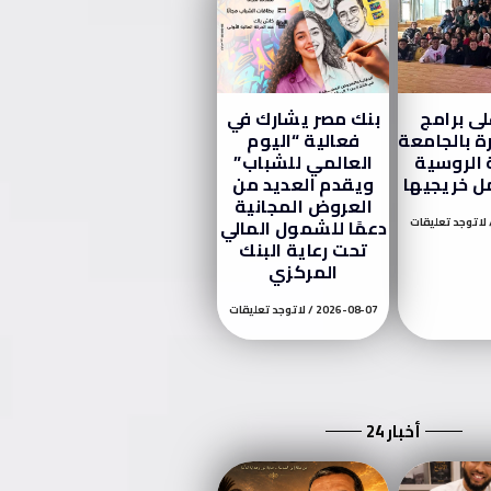
ى برامج
بنك مصر يشارك في
رة بالجامعة
فعالية “اليوم
 الروسية
العالمي للشباب”
 خريجيها
ويقدم العديد من
العروض المجانية
لا توجد تعليقات
دعمًا للشمول المالي
تحت رعاية البنك
المركزي
2026-08-07
لا توجد تعليقات
أخبار 24