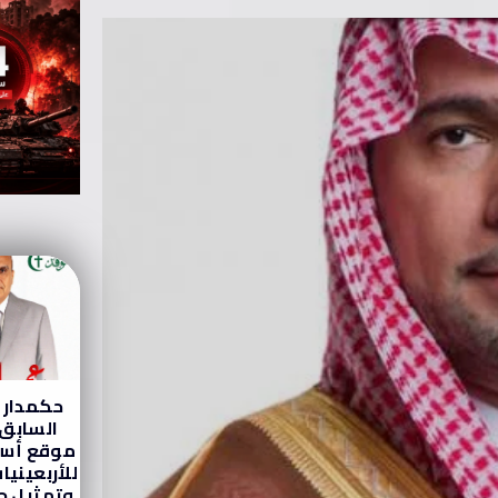
حكمدار 
السابق
موقع أسر
للأربعينيا
وتمثيل ج