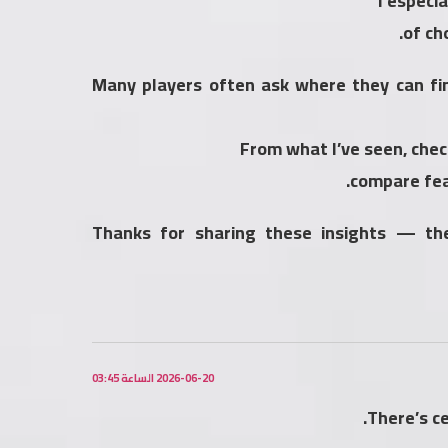
I especi
of ch
Many players often ask where they can fin
From what I’ve seen, chec
compare fea
Thanks for sharing these insights — the
2026-06-20 الساعة 03:45
There’s ce