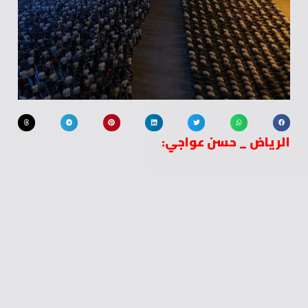
الرياض _ حسن عواجي: