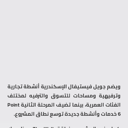
ويضم جويل فيستيفال الإسكندرية أنشطة تجارية
وترفيهية ومساحات للتسوق والترفيه لمختلف
الفئات العمرية، بينما تضيف المرحلة الثانية Point
6 خدمات وأنشطة جديدة توسع نطاق المشروع.