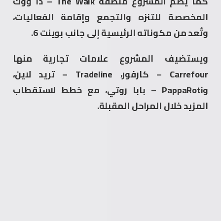
كما يضم المشروع منطقة The Walk – ذا ووك
المخصصة للتنزه والتجمع وإقامة الفعاليات،
وتُعد من مكوناته الرئيسية إلى جانب بوينت 6.
ويستضيف المشروع علامات تجارية منها
Carrefour – كارفور، Tradeline – تريد لاين،
وPappaRoti – بابا روتي، مع خطط لاستقطاب
المزيد خلال المراحل المقبلة.