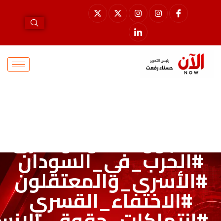
Tag:
_الظل_وأسرى_النسيان
ب_في_السودان
رى_والمعتقلون
ختفاء_القسري
كات_حقوق_الإنسان