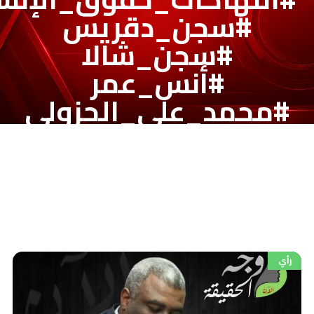
جن_دقريس
سجن_شالا
أنس_عمر
_علي_الجزولي
الة_الانتقالية
اهيم_شقلاوي