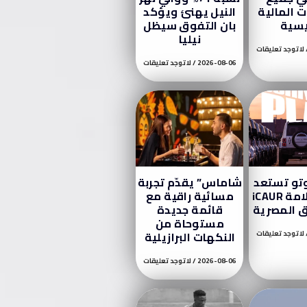
 المالية
النيل يهنئ ويؤكد
يسية
بان التفوق سيظل
نيليا
لا توجد تعليقات
2026-08-06
لا توجد تعليقات
تو تستعد
شاماس” يقدّم تجربة
لإطلاق علامة iCAUR
مسائية راقية مع
 المصرية
قائمة جديدة
مستوحاة من
لا توجد تعليقات
النكهات البرازيلية
2026-08-06
لا توجد تعليقات