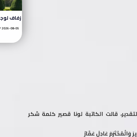
زفاف لوج
2026-08-05
تقدير، قالت الكاتبة لونا قصير كلمة شكر
وَالْمُحْتَرَمَ عَادِلَ عَمَّارُ