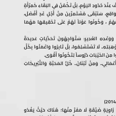
قِفُ عِنْدَ حُدُودِ اليَوْمِ، بَلْ تَكْمُنُ فِي البَقَاءِ كَمِرْأَةٍ
ْوَاقِعِ، سَنَبْقَى مُسْتَمِرِّينَ مِنْ أَجْلِ غَدٍ أَفْضَلَ،
امَهُمْ ، وَكُونُوا عَوْناً لَهُمْ عَلَى تَحْقِيقِهَا مَهْمَا
ِ وَوَعْدِهِ الغَدِيرِ: سَتُوَاجِهُونَ تَحَدِّيَاتٍ عَدِيدَةً
ِبَتِهِ.. لَا تَسْتَسْلِمُوا، بَلْ تَابِرُوا وَاعْمَلُوا بِكُلِّ
وا مِنَ الخَيْبَاتِ دُرُوساً لِتَكُونُوا أَقْوَى.
الِي.. وَمِنْ لُبْنَانَ.. كُلُّ المَحَبَّةِ وَالتَّبْرِيكَاتِ
 زَاوِيَةٍ ضَيِّقَةٍ لَا مَفَرَّ مِنْهَا؛ هُنَاكَ حَيْثُ يَغْدُو