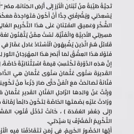
تَحِيَّةٌ طَيِّبَةٌ مِنْ لُبْنَانَ الْأَرْزِ إِلَى أَرْضِ الكِنَانَةِ، مِصْرَ “أُم
يُسْعِدُنِي وَيُشْرَفُنِي جِدًّا أَنْ أَكُونَ مُتَوَاجِدَةً مَعَكُمْ
الشَّكْرِ وَعَمِيقِ الامْتِنَانِ عَلَى هَذَا التَّكْرِيمِ الغَالِي 
مَسِيرَتِي الأَدَبِيَّةِ وَالْفَنِّيَّةِ. لَسْتُ مِمَّنْ يُتَّقِنُونَ لغَ
قَلَائِلُ هُمُ الَّذِينَ يُشْبِهُونَ الْأَسْتَاذَ عَادِلَ عَمَّارٌ فِي إ
فَلَوْلَا هَذَا العِشْقُ لَمَا أَبْصَرَ هَذَا المِهْرَجَانُ النُّورَ ل
إِنَّ هَذِهِ الدَّوْرَةَ تَكْتَسِبُ قِيمَةً اسْتِثْنَانِيَّةً خَاصَّةً، لِ
القَدِيرَةَ سَلْوَى عُثْمَانَ سَلْوَى عُثْمَانَ هِيَ الذَّاكِرَةُ ال
فَنَّانَةٌ تَصَالَحَتْ مَعَ الْفَنِّ حَتَّى صَارَ جُزْءاً مِنْ تَكْوِين
وَرِثَتْ عَنْ وَالِدِهَا الرَّاحِلِ الفَنَّانِ القَدِيرِ عُثْمَانَ مُحَ
وَزَادَتْ عَلَيْهِ بَصْمَتَهَا الخَاصَّةَ لِتَكُونَ دَائِماً رُمَّانَة
(إِلَى جَعْفَر العُمْدَة ) ، كَانَتْ تَدْخُلُ قُلُوبَ المُشَاه
التَّكْرِيمُ الْمُشَرِّفُ يَا سَيِّدَتِي.
أَيُّهَا الحُضُورُ الكَرِيمُ، فِي زَمَن تَتَقَاذَفُنَا فِيهِ الْأَزَ