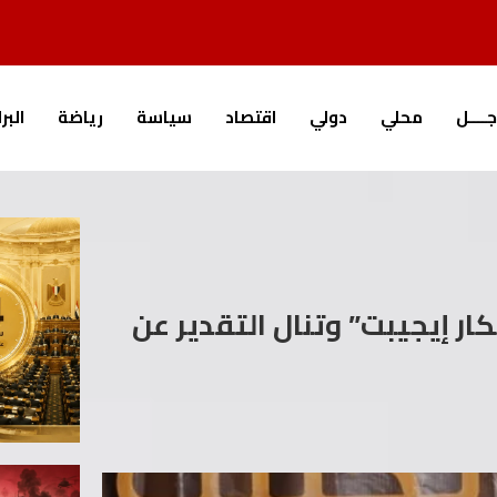
جــــل
محلي
دولي
اقتصاد
سياسة
رياضة
البر
ار إيجيبت” وتنال التقدير عن