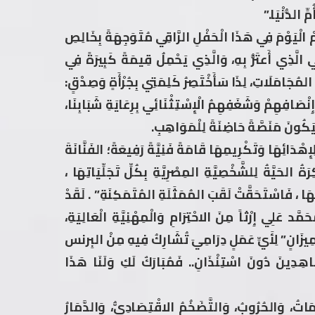
ِّ الدُّنْيَا.”
 الْيَوْمَ فِي هَذَا الْحَفْلِ الرَّاقِي مُتَوَجِهَةً بِخَالِصِ
الَّذِي أَعتَزُّ بِهِ، وَالَّذِي يَحْمِلُ قِيمَةً كَبِيرَةً فِي
ةَ المُجَامَلَاتِ، لِذَا سَأَخْتَصِرُ كَلِمَتِي بِجُرْأَةٍ وَصِدْقٍ:
ِنْصَافِهِمْ وَشَغَفِهِمُ الْإِسْتِثْنَائِي بِرِعَايَةِ شَبَابِنَا،
ِيَكُونَ مَنَصَّةً حَاضِنَةً لِلْمَوَاهِبِ.
إِهْدَائِهَا وَتَكْرِيمِهَا قَامَةً فَنِيَّةً رَفِيعَةً؛ الفَنَّانَةَ
حَيَّةُ لِلشَّخْصِيَّةِ المِصْرِيَّةِ بِكُلِّ تَجَلِّيَاتِهَا ،
ِهَا ، فَاسْتَحَقَّتْ لَقَبَ المُمَثَلَةِ المُتَمَكِنَةِ” . لَقَدْ
مَّد عَلِي إِرْثاً مِنَ الاحْتِرَامِ وَالْمِهْنِيَّةِ الْعَالِيَةِ،
َ مِيزَانٍ” لِأَيِّ عَمَلٍ دِرَامِيَ تُشَارِكُ فِيهِ مِنْ البِرنس
ِدِينَ دُونَ اسْتِنْذَانِ.. فَمُبَارَكٌ لَكِ وَلَنَا هَذَا
مَاتُ، وَالحُرُوبُ، وَالتَّضَخُمُ الاقْتِصَادِيُّ، وَالدَّمَارُ