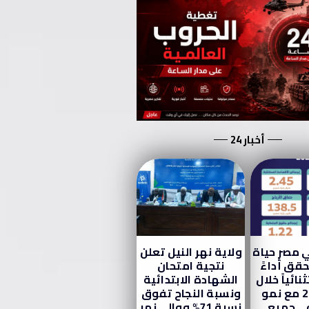
أخبار 24
 مصر حياة
ولاية نهر النيل تعلن
قق أداءً
نتجية امتحان
نائياً خلال
الشهادة الابتدائية
عام 2025 مع نمو
ونسبة النجاح تفوق
ي جميع
نسبة 71% ووالي نهر