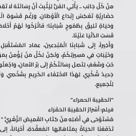
مِنْ كُلِّ جَانِب .. يَأْتِي الفَنُّ لِيُثْبِتَ أَنَّ رِسَالَتَهُ لَا تَ
حَضَارِيَّةٍ تَعْكِسُ إِبْدَاعَ الْأَوْطَانِ. وَرَغْمَ قَسْوَةِ ال
وَحَيَاةٍ تَلِيقُ بِطُمُوحٍ شَبَابِنَا؛ فَاتْرُكُوا لَهُمْ أَحْلَ
قَسَتِ الدُّنْيَا عَلَيْنَا.
وَأَخِيراً، إِلَى شَبَابِنَا الْمُبْدِعِينَ، عِمَادِ المُسْتَقْبَل
وَخَيْبَاتٍ فِي مَسِيرَتِكُمْ، وَلَكِنْ لِكُلِّ مَنْ يُؤْمِنُ بِمَوْه
حُبّ وَشَغَفٍ لِتَصِلَ رِسَالَتُكُمْ إِلَى بَرْ الأمانِ، وَاجْعَلُ
جَدِيدُ شُكْرِي لِهَذَا الاحْتِفَاءِ الكَرِيمِ بِشَخْصِي وَأَعْمَ
لِلْجَمِيعِ.
“الحقيبة الحمراء”
فيلم: أَسْرَارُ الحَقِيبَةِ الحَمْرَاءِ
مُسْتَوْحَى فِي أَصْلِهِ مِنْ كِتَابِ القَمِيصُ الزَّهْرِيُّ ” 2014)
تَدْفَعُنَا الحَيَاةُ بِمَتَاهَاتِهَا المُعَقَّدَةِ، أَحْيَاناً، إلى