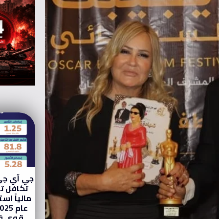
جي آي جي
تكافل تح
مالياً استث
قوي ف