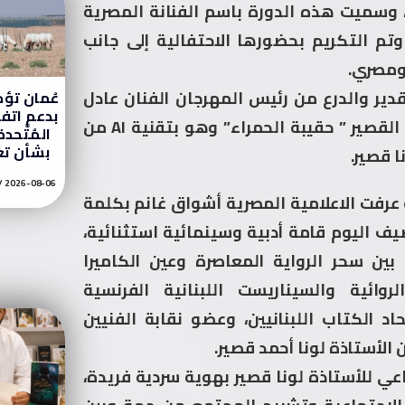
ة، وسميت هذه الدورة باسم الفنانة المصرية
وتم التكريم بحضورها الاحتفالية إلى جانب
 ومصري.
دير والدرع من رئيس المهرجان الفنان عادل
عُمان تؤك
بدعم اتفاق
عمار. بالاضافة الى تهنئة خاصة لانجازها الفيلم القصير ” حقيبة الحمراء” وهو بتقنية AI من
المُتَّحدة
بشأن تغيّ
ا قصير.
2026-08-06
 عرفت الاعلامية المصرية أشواق غانم بكلمة
يف اليوم قامة أدبية وسينمائية استثنائية،
بين سحر الرواية المعاصرة وعين الكاميرا
لروائية والسيناريست اللبنانية الفرنسية
اد الكتاب اللبنانيين، وعضو نقابة الفنيين
 الأستاذة لونا أحمد قصير.
اعي للأستاذة لونا قصير بهوية سردية فريدة،