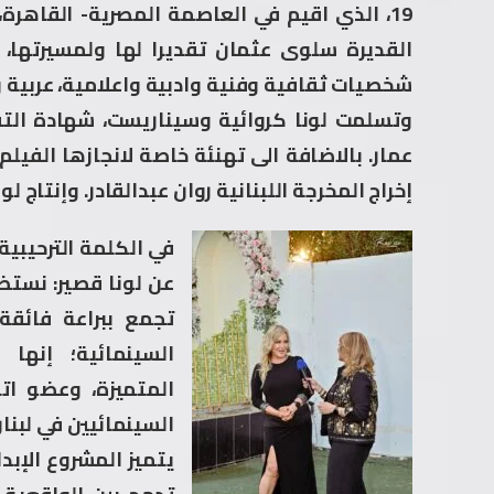
19، الذي اقيم في العاصمة المصرية- القاهر
القديرة سلوى عثمان تقديرا لها ولمسيرتها، 
شخصيات ثقافية وفنية وادبية واعلامية، عربية
وتسلمت لونا كروائية وسيناريست، شهادة التق
إخراج المخرجة اللبنانية روان عبدالقادر. وإنتاج لون
في الكلمة الترحيبية
عن لونا قصير: نستض
تجمع ببراعة فائقة 
السينمائية؛ إنها ا
المتميزة، وعضو اتح
السينمائيين في لبنان
يتميز المشروع الإبد