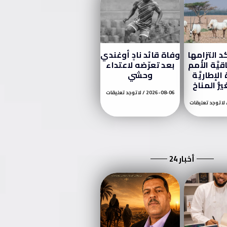
د التزامها
وفاة قائد نادٍ أوغندي
يَّة الأُمم
بعد تعرّضه لاعتداء
 الإطاريَّة
وحشي
ُر المناخ
2026-08-06
لا توجد تعليقات
لا توجد تعليقات
أخبار 24