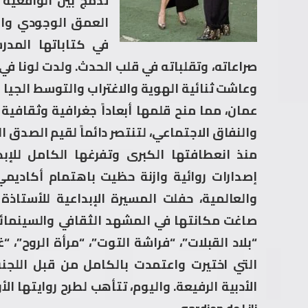
تدمج بين الواقعية
العمق الوجودي وا
في كتاباتها المدر
صراعاته، وتقلباته في قلب الحدث. ولدت لونا في
وعاشت ثنائية الهوية والاغتراب والتوسط الجيا 
عمان، مما منح قلمها أبعاداً جغرافية وثقافية
والنفاق الاجتماعي، لتنتصر دائماً لقيم الصدق ا
إصدارات روائية وازنة حظيت باهتمام أكاديم
والعالمية، حفلت المسيرة الإبداعية للأستاذ
صاغت مكانتها في المشهد الثقافي والسينمائي
“بلاد القبلات”، “فراشة التوت”، “مرأة الروح”،
التي اختيرت واعتمدت بالكامل من قبل اللجنة ا