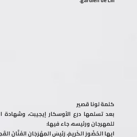
gardien de Lili.
كلمة لونا قصير
بعد تسلمها درع الأوسكار إيجيبت، وشهادة ال
للمهرجان ورئيسه، جاء فيها:
ايها الحُضُورَ الكَرِيمَ، رَئِيسَ المِهْرَجَانِ الفَنَّانَ القَدِيرَ 