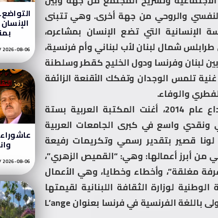
 الاجتماعية وتشريح المجتمع من جهة وبين
التواضع…
لنفسي والروحي من جهة أخرى. وهي تتبنى
الإنسان ب
سة الإنسانية التي تضع الإنسان بمشاعره،
بمن
 طرابلس شمال لبنان لأب لبناني وأم فرنسية،
2026-08-06
بين لبنان وفرنسا ودول الخليج كقطر وسلطنة
 غنية تلمس الوجدان وتفكك الأقنعة الزائفة
لفطري والوفاء.
منذ انعطافتها الكبرى وتفرغها الكامل للإبداع عام 2014، أغنت المكتبة العربية بستة
ي ونقدي واسع في كبرى الجامعات العربية
عاشوراء ر
ة لونا قصير بتقدير رسمي وتكريمات رفيعة
وان
 من أبرز أعمالها: وهي: “القميص الزهري”،
2026-08-06
 “غرفة مغلقة”، وأخطاء وخطايا، وهي الأعمال
لوطنية لوزارة الثقافة اللبنانية لقيمتها
الأدبية الرفيعة. واليوم، تتأهب لطرح روايتها الأولى باللغة الفرنسية في فرنسا بعنوان L’ange