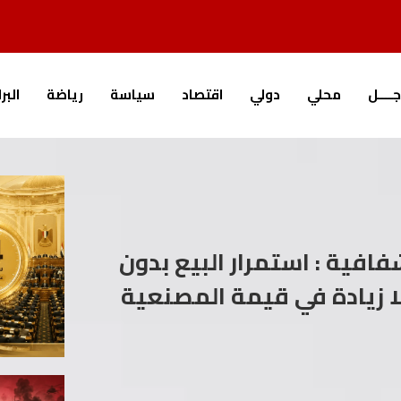
جــــل
محلي
دولي
اقتصاد
سياسة
رياضة
البر
فافية : استمرار البيع بدون
ا زيادة في قيمة المصنعية