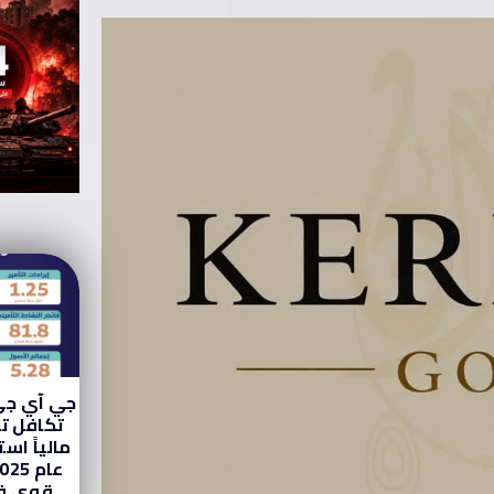
جي آي جي
تكافل تح
مالياً استث
قوي ف