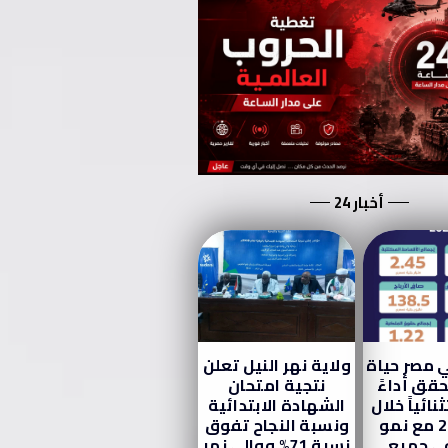
أخبار 24
 مصر حياة
ولاية نهر النيل تعلن
قق أداءً
نتجية امتحان
نائياً خلال
الشهادة الابتدائية
عام 2025 مع نمو
ونسبة النجاح تفوق
ي جميع
نسبة 71% ووالي نهر