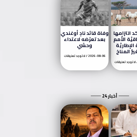
د التزامها
وفاة قائد نادٍ أوغندي
يَّة الأُمم
بعد تعرّضه لاعتداء
 الإطاريَّة
وحشي
ُر المناخ
2026-08-06
لا توجد تعليقات
لا توجد تعليقات
أخبار 24