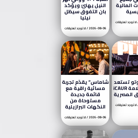
 المالية
النيل يهنئ ويؤكد
يسية
بان التفوق سيظل
نيليا
لا توجد تعليقات
2026-08-06
لا توجد تعليقات
تو تستعد
شاماس” يقدّم تجربة
لإطلاق علامة iCAUR
مسائية راقية مع
 المصرية
قائمة جديدة
مستوحاة من
لا توجد تعليقات
النكهات البرازيلية
2026-08-06
لا توجد تعليقات