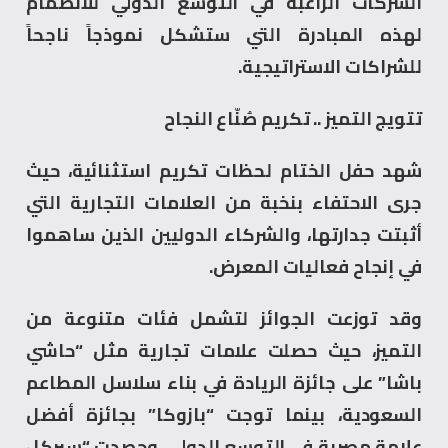
الشركات الراغبة في التوسع الدولي للانضمام
لهذه المبادرة التي ستشكل نموذجاً ناجحاً
للشراكات الاستراتيجية.
تتويج التميز .. تكريم صُنّاع النجاح
شهد حفل الختام لحظات تكريم استثنائية، حيث
جرى الاحتفاء بنخبة من العلامات التجارية التي
أثبتت جدارتها، والشركاء الدوليين الذين ساهموا
في إنجاح فعاليات المعرض.
وقد توزعت الجوائز لتشمل فئات متنوعة من
التميز، حيث حصلت علامات تجارية مثل “حاشي
باشا” على جائزة الريادة في بناء سلاسل المطاعم
السعودية، بينما توجت “بازوكا” بجائزة أفضل
علامة مصرية في التوسع الدولي، وحصدت “سيركل