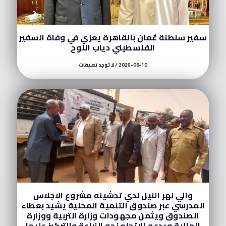
سفير سلطنة عُمان بالقاهرة يعزي في وفاة السفير
الفلسطيني دياب اللوح
2026-08-10
لا توجد تعليقات
والي نهر النيل لدي تدشينه مشروع الاجلاس
المدرسي عبر صندوق التنمية المحلية يشيد بعطاء
الصندوق ويثمن مجهودات وزارة التربية ووزارة
المالية ويدعو للاتجاه نحو الزراعة والتركيز عليها