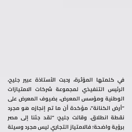
في كلمتها المؤثرة، رحبت الأستاذة عبير جليح،
الرئيس التنفيذي لمجموعة شركات الامتيازات
الوطنية ومؤسس المعرض، بضيوف المعرض على
“أرض الكنانة”، مؤكدة أن ما تم إنجازه هو مجرد
نقطة انطلاق. وقالت جليح: “لقد جئنا إلى مصر
برؤية واضحة؛ فالامتياز التجاري ليس مجرد وسيلة