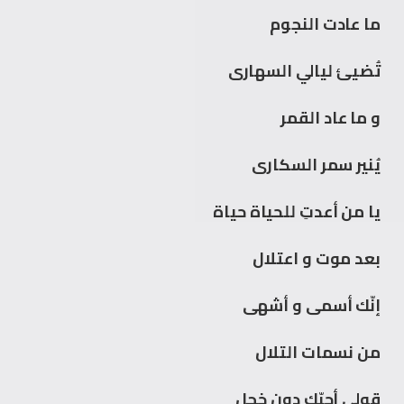
ما عادت النجوم
تُضيئ ليالي السهارى
و ما عاد القمر
يُنير سمر السكارى
يا من أعدتِ للحياة حياة
بعد موت و اعتلال
إنّك أسمى و أشهى
من نسمات التلال
قولي أحبّك دون خجل