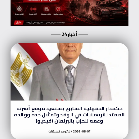
أخبار 24
حكمدار الدقهلية السابق يستعيد موقع أسرته
الممتد للأربعينيات في الوفد وتمثيل جده ووالده
وعمه للحزب بالبرلمان (فيديو)
2026-08-07
لا توجد تعليقات