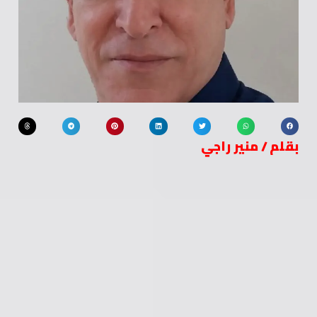
بقلم / منير راجي