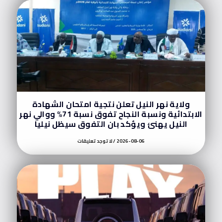
ولاية نهر النيل تعلن نتجية امتحان الشهادة
الابتدائية ونسبة النجاح تفوق نسبة 71% ووالي نهر
النيل يهنئ ويؤكد بان التفوق سيظل نيليا
2026-08-06
لا توجد تعليقات