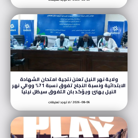
ولاية نهر النيل تعلن نتجية امتحان الشهادة
الابتدائية ونسبة النجاح تفوق نسبة 71% ووالي نهر
النيل يهنئ ويؤكد بان التفوق سيظل نيليا
2026-08-06
لا توجد تعليقات