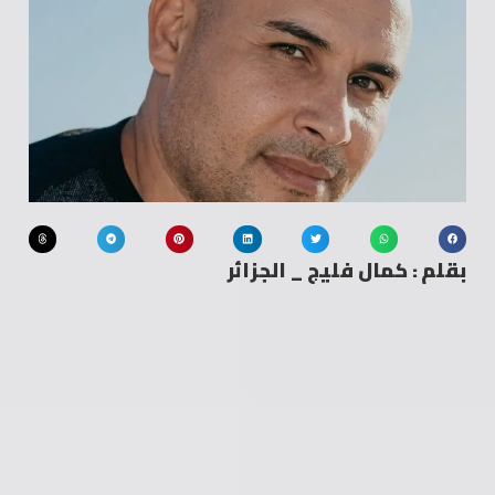
بقلم : كمال فليج _ الجزائر