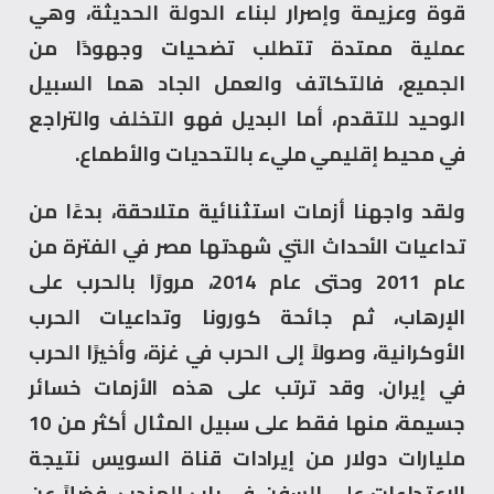
قوة وعزيمة وإصرار لبناء الدولة الحديثة، وهي
عملية ممتدة تتطلب تضحيات وجهودًا من
الجميع، فالتكاتف والعمل الجاد هما السبيل
الوحيد للتقدم، أما البديل فهو التخلف والتراجع
في محيط إقليمي مليء بالتحديات والأطماع.
ولقد واجهنا أزمات استثنائية متلاحقة، بدءًا من
تداعيات الأحداث التي شهدتها مصر في الفترة من
عام 2011 وحتى عام 2014، مرورًا بالحرب على
الإرهاب، ثم جائحة كورونا وتداعيات الحرب
الأوكرانية، وصولاً إلى الحرب في غزة، وأخيرًا الحرب
في إيران. وقد ترتب على هذه الأزمات خسائر
جسيمة، منها فقط على سبيل المثال أكثر من 10
مليارات دولار من إيرادات قناة السويس نتيجة
الاعتداءات على السفن في باب المندب، فضلاً عن