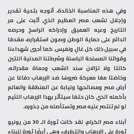
وفي هذه المناسبة الخالدة، أتوجه بتحية تقدير
وإجلال لشعب مصر العظيم الذي أثبت على مر
التاريخ وعيه العميق وإدراكه الراسخ وحرصه
الدائم على حماية الوطن وصون استقراره، مقدمًا
في سبيل ذلك كل غالٍ ونفيس. كما أحيي شهداءنا
وقواتنا المسلحة الباسلة وشرطتنا المدنية اللتين
كانتا ولا تزالان سند الشعب وحماة مقدراته،
وخاضتا معًا معركة ضروسًا ضد الإرهاب دفاعًا عن
أرض مصر ومصالحها ونيابة عن المنطقة والعالم
بأكمله الذي كان حتمًا سيتأثر بهذا الإرهاب اللئيم
لو لم تنتصر عليه مصر وتستأصله من جذوره.
أبناء مصر الكرام، لقد كانت ثورة الـ 30 من يونيو
ثورة على الإرهاب والتطرف، وهي أيضًا ثورة للبناء