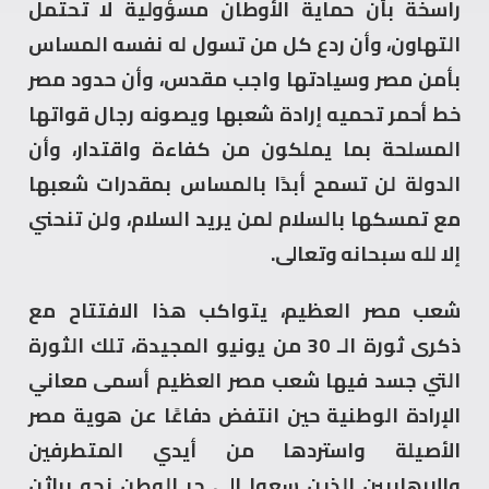
راسخة بأن حماية الأوطان مسؤولية لا تحتمل
التهاون، وأن ردع كل من تسول له نفسه المساس
بأمن مصر وسيادتها واجب مقدس، وأن حدود مصر
خط أحمر تحميه إرادة شعبها ويصونه رجال قواتها
المسلحة بما يملكون من كفاءة واقتدار، وأن
الدولة لن تسمح أبدًا بالمساس بمقدرات شعبها
مع تمسكها بالسلام لمن يريد السلام، ولن تنحني
إلا لله سبحانه وتعالى.
شعب مصر العظيم، يتواكب هذا الافتتاح مع
ذكرى ثورة الـ 30 من يونيو المجيدة، تلك الثورة
التي جسد فيها شعب مصر العظيم أسمى معاني
الإرادة الوطنية حين انتفض دفاعًا عن هوية مصر
الأصيلة واستردها من أيدي المتطرفين
والإرهابيين الذين سعوا إلى جر الوطن نحو براثن