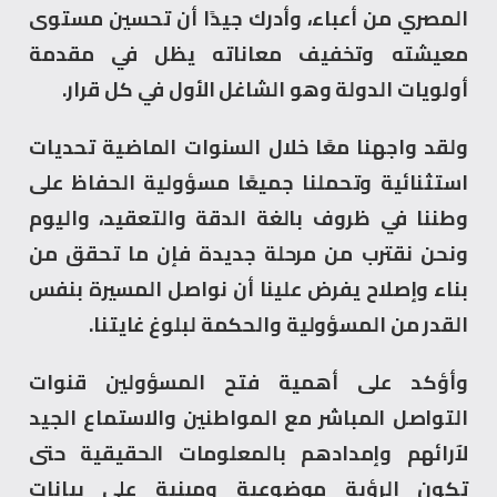
المصري من أعباء، وأدرك جيدًا أن تحسين مستوى
معيشته وتخفيف معاناته يظل في مقدمة
أولويات الدولة وهو الشاغل الأول في كل قرار.
ولقد واجهنا معًا خلال السنوات الماضية تحديات
استثنائية وتحملنا جميعًا مسؤولية الحفاظ على
وطننا في ظروف بالغة الدقة والتعقيد، واليوم
ونحن نقترب من مرحلة جديدة فإن ما تحقق من
بناء وإصلاح يفرض علينا أن نواصل المسيرة بنفس
القدر من المسؤولية والحكمة لبلوغ غايتنا.
وأؤكد على أهمية فتح المسؤولين قنوات
التواصل المباشر مع المواطنين والاستماع الجيد
لآرائهم وإمدادهم بالمعلومات الحقيقية حتى
تكون الرؤية موضوعية ومبنية على بيانات