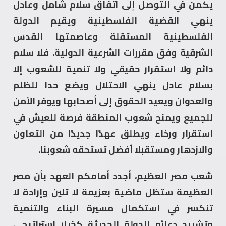
يكمن في التوصل إلى اتفاق سلام شامل وعادل
ينهي القضية الفلسطينية ويقيم الدولة
الفلسطينية المستقلة وعاصمتها القدس
الشرقية وفق مقررات الشرعية الدولية. فلا سلام
دائم ولا استقرار حقيقي ولا تنمية للشعوب إلا
بسلام عادل ينهي الاحتلال ويضع حدًا للظلم
والعدوان ويعيد الحقوق إلى أصحابها ويوفر الأمن
للجميع ويمنح شعوب المنطقة فرصة للعيش في
استقرار ورخاء ويطلق عهدًا جديدًا من التعاون
والازدهار ومستقبلاً أفضل تستحقه شعوبنا.
شعب مصر العظيم، أجدد أمامكم العهد بأن مصر
العظيمة ستظل ماضية بعزيمة لا تلين وإرادة لا
تنكسر في استكمال مسيرة البناء والتنمية
وتشييد دعائم الدولة الحديثة كخيار استراتيجي